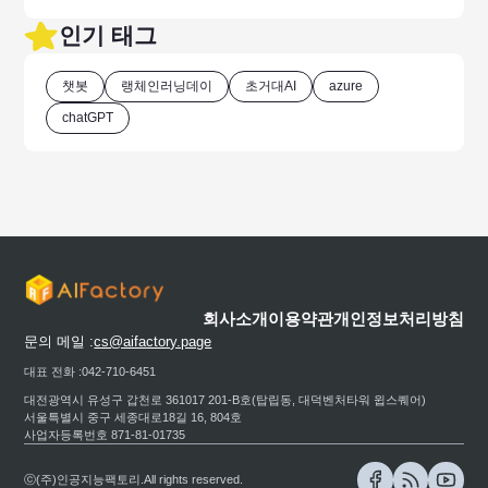
인기 태그
챗봇
랭체인러닝데이
초거대AI
azure
chatGPT
회사소개
이용약관
개인정보처리방침
문의 메일 :
cs@aifactory.page
대표 전화 :
042-710-6451
대전광역시 유성구 갑천로 361017 201-B호(탑립동, 대덕벤처타워 윕스퀘어)
서울특별시 중구 세종대로18길 16, 804호
사업자등록번호 871-81-01735
ⓒ(주)인공지능팩토리.All rights reserved.