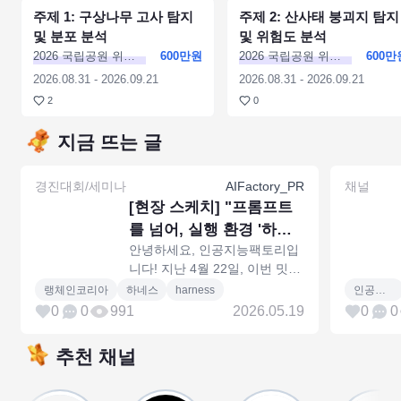
경진대회
주제 1: 구상나무 고사 탐지
참가 접수중
진행예정
경진대회
주제 2: 산사태 붕괴지 탐지
참가 접수중
진행예
및 분포 분석
및 위험도 분석
2026 국립공원 위성
600만원
2026 국립공원 위성
600만
모니터링 AI 챌린지
모니터링 AI 챌린지
2026.08.31
-
2026.09.21
2026.08.31
-
2026.09.21
2
0
지금 뜨는 글
경진대회/세미나
AIFactory_PR
채널
[현장 스케치] "프롬프트
를 넘어, 실행 환경 '하네
안녕하세요, 인공지능팩토리입
스'를 설계하다"(발표 자
니다! 지난 4월 22일, 이번 밋업
료 첨부)
에 뜨거운 관심을 갖고 자리를
랭체인코리아
하네스
harness
인공지능팩토리
가득 채워주신 150명의 참가자
0
0
991
2026.05.19
0
0
여러분 덕분에 정말 가슴 벅찬
하루를 보냈습니다. 현장
추천 채널