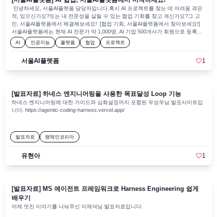
교육 장소: 서울특별시 서초구 신반포로 지하 188 청년취업사관학교 서초캠퍼스
안녕하세요, 서울AI플랫폼 담당자입니다.혹시 AI 프로젝트를 찾는 데 어려움 겪은
(고속터미널역 3번/4번출구 개찰구 통과 후 도보 1분 이내)교육 기간: 2026. 06. 29
적, 있으신가요?또는 내 전문성을 살릴 수 있는 협업 기회를 찾고 계신가요?그 고
~ 2026. 10. 12지원 기간: ~ 2026. 05. 31신청 대상: 만 15세 이상 서울 시민 또는 서
민, 서울AI플랫폼에서 해결해보세요! [협업 기회, 서울AI플랫폼에서 찾아보세요!]
울 거소자/서울 소재 대학(원)생 및 졸업생/서울 소재 기업 근무 경력자정원: 30명
서울AI플랫폼에는 현재 AI 전문가 약 1,000명, AI 기업 500개사가 회원으로 등록되
문의: http://pf.kakao.com/_BxhXgG 과정 신청하기(클릭)
어 있어,다양한 도메인의 AI 전문가·기업에게 직접 협업 제안을 하실 수 있습니
AI
인공지능
플랫폼
협업
프로젝트
다.AI 프로젝트·공모전·경진대회·위원 모집 등, 지금 바로 협업 제안을 해보세
요! [협업 제안, 이렇게 하시면 됩니다.]*각 타이틀 클릭 시, 상세 페이지로 바로 이
서울AI플랫폼
1
동할 수 있어요.👨‍🏫 전문가 협업 : 키워드 검색 > 프로필 조회 > '협업 제안하기' 버
튼 클릭🏢 기업 협업 : 키워드 검색 > 프로필 조회 > '협업 제안하기' 버튼 클릭🤝 프
로젝트 협업 : 메인 '프로젝트' 배너 클릭 > '등록하기' 버튼 클릭 > 내용 작성 및 등
록 [궁금한 게 있어요! Mini Q&A]🔎서울AI플랫폼이 뭔가요? > 서울AI재단이 지
[발표자료] 하네스 엔지니어링을 사용한 목표달성 Loop 기능
자체 최초로 구축한 AI 전문 협업 플랫폼으로, 지난 4월 15일(수)에 공식 오픈했습
니다.🔎어떤 회원들이 등록되어 있나요? > AI 전문가(교수·연구원·직장인 등), AI
하네스 엔지니어링에 대한 가이드와 심화설정까지 포함된 우성우님 발표사이트입
기업(AI 분야 기술·솔루션·비즈니스 보유 등) 회원이 등록되어 있습니다. AI 전
니다. https://agentic-coding-harness.vercel.app/
문가·기업 프로필은 도메인, 전문 분야, 소속 등으로 세분화되어 있으며, 키워드 검
색으로도 탐색이 가능합니다.🔎AI 전문가로 활동하려면 어떻게 해야 하나요? >
AI 관련 학과 재학/졸업, 또는 AI 분야 경력·활동·연구 2년 이상 보유 중 1가지 조건
발표자료
랭체인코리아
을 충족해야 하며, 프로필 작성 및 승인 처리 후 AI 전문가로 활동하실 수 있습
니다.🔎AI 전문가·기업·협업 이외에, 다른 콘텐츠도 있나요? > 국내외 AI 관련 보
유현아
1
도자료 수집·요약을 제공하는 AI 정책, 실무에 활용 가능한 AI 툴 정보를 제공
하는 AI 도구 콘텐츠도 마련되어 있습니다. 서울AI플랫폼은 현업에 계신 AI 전문가
분들의 참여를 기다리고 있습니다.😊지금 바로, 서울AI플랫폼에서 협업을 시작하
세요!
[발표자료] MS 에이전트 프레임워크로 Harness Engineering 쉽게
배우기
어제 멋진 이야기를 나눠주신 이재석님 발표자료입니다.