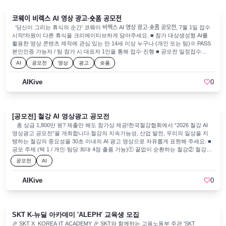
코웨이 비렉스 AI 영상 광고·숏폼 공모전
‘당신이 그리는 휴식의 순간’ 코웨이 비렉스 AI 영상 광고·숏폼 공모전, 7월 1일 접수
시작!차원이 다른 휴식을 크리에이티브하게 담아주세요. ​■ 참가 대상생성형 AI를
활용한 영상 콘텐츠 제작에 관심 있는 만 14세 이상 누구나 (개인 또는 팀)※ PASS
본인인증 가능자 / 팀 참가 시 대표자 1인을 통해 접수·진행​ ■ 공모전 일정접수
2026.07.01. ~ 07.30.발표 2026.08.14.※ 결과 발표일은 주최 측 사정에 따라 변경
AI
공모전
영상
광고
숏폼
될 수 있습니다.​​■ 제출 형식AI 영상광고 (16:9) 30초 / AI 숏폼 (9:16) 10초~1분 미만
MP4 · 500MB 이내 · 1080p(FHD) 이상​​■ 참가 부문​부문 A | 비렉스 침대 (R7 스트
AIKive
0
레칭 모션베드)누워서 허리를 풀어주는 스트레칭, 자세를 알아서 바꿔주는 스마트
침대차원이 다른 슬립테크를 표현하세요. (기능적·혁신적·프리미엄)​부문 B | 비렉
스 안마의자 (페블체어2)조약돌에서 영감받은 곡선과 6가지 컬러공간에 감각을 더
하는 디자인을 보여주세요. (감각적·트렌디·프리미엄)​※ 두 부문 중복 지원 가능,
[공모전] 철강 AI 영상광고 공모전
부문별 영상광고(16:9)·숏폼(9:16) 출품 가능 (1인/팀당 최대 4편, 중복 수상 가능)​​■
총 상금 2,000만원종합 대상 1,000만원 (1명)부문 A (AI 영상광고 / AI 숏폼) : 최우
총 상금 1,800만 원? 제출만 해도 참가상 제공!한국철강협회에서 “2026 철강 AI
수상 200만원 (2명), 우수상 50만원 (2명)부문 B (AI 영상광고 / AI 숏폼) : 최우수상
영상광고 공모전”을 개최합니다.철강의 지속가능성, 산업 발전, 우리의 일상을 지
200만원 (2명), 우수상 50만원 (2명)※ 대상 포함 부문별·형식별 총 9개 부문 수상​​■
탱하는 철강의 중요성을 30초 이내의 AI 광고 영상으로 자유롭게 표현해 주세요. ■
수상 혜택상장 수여브랜드 마케팅·캠페인 콘텐츠로 활용 가능AI-Kive 앰버서더 지
공모 주제 (택 1 / 개인·팀당 최대 4점 출품 가능)① 끝없이 순환하는 철강② 철강이
정 및 AI 아티스트 배지 제공AI-Kive 매거진 수상작·인터뷰 게재우수 수상자 스튜디
사라진 세상을 상상하다③ 대한민국을 움직이는 철강④ 철강과 관련된 자유 주제
공모전
AI
오 프리윌루전 인턴십 기회 제공​​■ 공모전 상세 요강 페이지
철강사이버홍보관에서 철강산업 관련 자료를 확인해 보세요!자세한 내용은 “한국
https://aikive.com/event/083997de1ae04659ade4e709b8802735
철강협회 홈페이지”에서 확인하실 수 있습니다. ■ 공모 대상· 개인 또는 팀 ■ 출품
AIKive
0
형식· AI 프로그램으로 제작한 30초 이내 광고 영상· FHD(1,920×1,080) 이상· 16:9
가로형· MP4 또는 MOV 파일· 영상 초반 또는 후반부에 AI 제작 고지 문구 필수 삽
입 ■ 접수 방법· 출품작 및 참가신청서를 이메일(contest@ekosa.or.kr)로 제출※
개인(팀)당 최대 4개 작품 출품 가능 ■ 공모전 일정· 진행 기간 : 2026년 07월 13일
SKT K-뉴딜 아카데미 'ALEPH' 교육생 모집
(월) ~ 08월 09일 (일) 18:00· 결과 발표 : 추후 공지 ■ 시상 규모· 총 상금 1,800만
원· 선착순 200명 대상 참가상 제공! 자세한 내용은? “한국철강협회 홈페이지”에서
🎉 SKT X KOREA IT ACADEMY 🎉 SKT와 함께하는 고용노동부 주관 'SKT