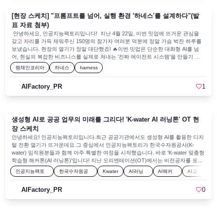
번 감사드립니다! 🙇‍♀️)윤지환 님 이수연 님 이세영 님 최연준 님 Q&A이어진
Q&A 세션에서는 AI 에이전트를 운영할 때 필연적으로 발생하는 '검증의 누수(AI가
[현장 스케치] "프롬프트를 넘어, 실행 환경 '하네스'를 설계하다"(발
완벽하게 걸러내지 못하는 사각지대)'를 어떻게 해결해야 하는가에 대한 아주 깊이
표 자료 첨부)
있는 문답이 오갔습니다. 현업에 계신 분들의 폭풍 공감을 자아낸 대목이었는데요.
안녕하세요, 인공지능팩토리입니다! 지난 4월 22일, 이번 밋업에 뜨거운 관심을
저자님과 전문가분들이 제시한 핵심 팁은 생각보다 훨씬 현실적이고 명확했습니
갖고 자리를 가득 채워주신 150명의 참가자 여러분 덕분에 정말 가슴 벅찬 하루를
다.초반에는 결국 '사람의 눈'이 필요하다: AI가 모든 것을 완벽히 판단할 수 없기에,
보냈습니다. 현장의 열기가 정말 대단했죠! 🔥이번 밋업은 단순한 대화형 AI를 넘
검증 초기 단계에서는 사람이 직접 개입하여 AI가 놓치는 부분을 보완하고 학습 방
어, 현실의 복잡한 비즈니스를 실제로 쳐내는 '진짜 에이전트 시스템'을 만들기 위
향을 잡아주는 과정이 필수적이라는 점을 짚어주셨습니다.명확한 '평가 기준(명세)'
해 우리가 무엇을 준비해야 하는지 치열하게 논의하고자 기획되었습니다. 프롬프
랭체인코리아
하네스
harness
깎기: AI의 성능을 올리기 위해서는 정밀하게 정의된 평가 기준을 먼저 세워두고,
트를 넘어 실행 환경 전체를 설계하는 '하네스 엔지니어링'의 생생한 현장 속으로
그 기준을 만족할 때까지 반복해서 테스트를 돌려야 누수를 최소화하고 안정적인
여러분을 초대합니다! 입장 및 네트워킹본격적인 밋업이 시작되기 전임에도 불구
궤도에 올릴 수 있다는 실전 가이드를 공유해 주셨습니다.단순히 기술의 완벽함을
AIFactory_PR
1
하고, 행사장 강의실은 이번 행사에 대한 높은 관심을 증명하듯 일찍부터 빈자리 없
과신하기보다, 인간과 AI가 어떻게 협업하고 시스템을 튜닝해 나가야 하는지 진짜
이 수많은 참가자분으로 가득 채워졌습니다.많은 분들이 행사 시작 전부터 미리 도
'찐 사용자의 내공'을 배울 수 있는 값진 시간이었습니다. 『이게되네 오픈클로』
착하여 자리를 잡고 대기해 주셨습니다. 강의실을 가득 채운 참가자분의 모습 속에
출간 기념 오프라인 밋업 마치며 짧은 시간이었지만 오픈클로를 사랑하는 분들의
서, 이번 26Q2 밋업에 대한 현장의 뜨거운 열기를 그대로 체감할 수 있었습니
열정 덕분에 운영진도 큰 에너지를 얻고 가는 밋업이었습니다. 앞으로도 인공지능
생성형 AI로 공공 업무의 미래를 그리다! 'K-water AI 러닝톤' OT 현
다. 오거나이저 인사말이날 인사말에서는 환영의 메시지와 더불어, 이번 밋업을
팩토리는 이론을 넘어 '실전에서 직접 만지작거리며 성장하는' 유익한 장을 계속해
들으면서 어떻게 하면 실무에 적용할 수 있는 더 좋은 배움을 얻어갈 수 있는지에
장 스케치
서 만들어 나가겠습니다. 참석해 주신 모든 분께 감사드리며, 다음 행사에도 많은
대한 솔직한 팁이 공유되었습니다. 발표자는 본인이 처음 생각했던 하네스는 '고양
안녕하세요! 인공지능팩토리입니다.​최근 공공기관에서도 생성형 AI를 활용한 디지
관심과 참여를 부탁드립니다. 향후 더 좋은 기회로 다시 만나길 바랍니다. 감사합니
이 하네스(가슴줄)'였다는 유쾌한 비유를 들며, 완벽한 정답을 제시하기보다 오늘
털 전환 열기가 뜨거운데요.그 중심에서 인공지능팩토리가 한국수자원공사(K-
다. 📺 아쉽게 현장에 함께하지 못하셨다면? '온라인 다시보기' 안내!이번 밋업의
이 자리에 모인 여러분과 함께 하네스 엔지니어링에 대해 차근차근 배워가고 싶다
water) 임직원분들과 함께 아주 특별한 여정을 시작했습니다. 바로 'K-water 맞춤형
열기 가득했던 현장을 실시간으로 함께하지 못해 아쉬워하시는 분들을 위해, 온라
는 뜻을 전하였습니다. 주최 측과 참가자가 같은 선상에서 함께 성장하고자 하는 진
학습형 해커톤(AI 러닝톤)'입니다! 지난 오리엔테이션(OT)에서는 비전공자를 포함
인 밋업 다시보기를 준비했습니다!한준구 저자님의 핵심 키노트부터 눈을 뗄 수 없
정성 있는 메시지가 전달된 시간이었습니다. 하네스 엔지니어링을 사용한 목표달
한 30개 팀이 모여, 업무 자동화부터 보고서 작성까지 AI 실무자가 되기 위한 첫발
었던 5분 라이브 데모, 그리고 꿀팁 가득했던 참가자 라이트닝 토크까지 모두 영상
인공지능팩토
한국수자원공
Kwater
AI러닝
AI해커
AI교
성 Loop 기능연사 : 우성우[ 하네스 엔지니어링을 사용한 목표달성 Loop 기능 발표
을 내디뎠습니다. 그 뜨거웠던 OT 현장 소식을 전해드립니다. 🔥 1부 - 러닝
으로 다시 만나보실 수 있습니다.👉 『이게되네 오픈클로』 밋업 다시보기
자료 ]본 세션에서는 AI가 정해진 제약 조건(Harness) 안에서 스스로 가설-실행-평
리
사
톤
톤
육
(Learning): 무엇을 배우고 어떻게 성장할까?발표 : 김태영 1부에서는 이번 행사의
가를 반복하며 최적의 결과물을 만들어내는 작동 원리가 소개되었습니다. 단순한
AIFactory_PR
0
핵심인 '학습'에 집중했습니다. 단순한 기술 습득을 넘어 실질적인 '업무 해결 능
코드 생성을 넘어, AI가 스스로 발전하는 루프를 안전하게 통제하고 실무에 활용하
력'을 기르는 커리큘럼이 소개되었습니다.​맞춤형 커리큘럼 설명: 이번 러닝톤에서
는 현실적인 방안들이 다뤄졌습니다. MS 에이전트 프레임워크로 Harness
는 생성형 AI를 활용한 업무 자동화, 바이브코딩 기반의 프로토타입 개발, AI 활용
Engineering 쉽게 배우기연사 : 이재석[ MS 에이전트 프레임워크로 Harness
보고서 및 PPT 작성법을 깊이 있게 다룹니다.동영상 강의 오픈: 자기주도 학습을