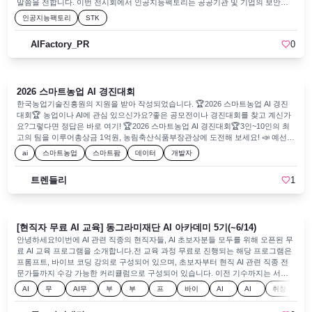
가기 : https://forms.gle/jZBfBwDTgFoczWhu9 ※ 모집 마감일인 2026년 7월 8일 수
말씀을 전합니다. 이번 전시회에서 인공지능팩토리는 공공기관 및 기업의 보안과
요일까지 신청 부탁드립니다. ※ 상기 내용 및 일정은 내부 사정에 따라 변경될 수
업무 환경에 특화된 아래 두 가지 핵심 라인업을 현장에서 선보였습니다.어시웍스
인공지능팩토리
STK
있습니다. 📍 문의처 - 오픈소스 AI 운영사무국 · 전화) 02-6241-6511 · 메일)
(AssiWorks): 개발자 없이 툴 등록, 에이전트 구성, 워크플로우 자동화를 끝내는 노
ai@oss.kr · 카톡) http://pf.kakao.com/_dquXX오픈소스 AI 기술을 실무에 적용하
코드 플랫폼 (내부망/폐쇄망 온프레미스 구축 지원)어시루프(AssiLoop): 데이터 유
AIFactory_PR
0
고 싶다면 지금 바로 신청하세요!✨
출 없는 독립된 격리 환경에서 스스로 코드를 짜고 보고서를 완성하는 자율 실행형
에이전트 (한글 문서 .hwpx 업로드 지원) 현장에서 직접 뵙고 기관 및 기업의 보안
정책에 맞춘 전용 AI 에이전트 기술에 대해 이야기를 나눌 수 있어 뜻깊은 시간이었
습니다.부스를 방문해 주신 분들께 다시 한번 감사드리며, 앞으로도 인공지능팩토
2026 스마트농업 AI 경진대회
리의 행보에 많은 관심 부탁드립니다. 감사합니다.
한국농업기술진흥원의 지원을 받아 작성되었습니다. 🏆2026 스마트농업 AI 경진
대회🏆 농업이나 AI에 관심 있으신가요?좋은 공모전이나 경진대회를 찾고 계신가
요?그렇다면 정답은 바로 여기! 🏆2026 스마트농업 AI 경진대회🏆3인~10인의 최
고의 팀을 이루어총상금 1억원, 농림축산식품부장관상에 도전해 보세요! 📣 예선딸
기 데이터를 활용한원격 작물재배 모델 개발 📢 본선개발 모델을 적용한스마트팜
ai
스마트농업
스마트팜
데이터
개발자
원격 딸기 재배 실증 📅경진대회 일정- 6월 29일(월)까지 참가 신청&모집- 7월에 펼
쳐지는 조별 문제해결 방식의 해커톤- 온라인 테스트 및 발표평가로 진행되는 예
트렌들리
1
선- 2026년 9월~2027년 2월 개발 모델을 실제 온실 현장에 적용, 딸기 재배 실증 본
선- 2027년 2월 시상식 [참가 신청 방법]대회 공식 홈페이지 신청
🔽https://agrichallenge.ai/🔽1️⃣ 참가팀 및 팀장 정보 입력 후 제출2️⃣ 운영사무국에
서 팀 정보 확인 후 팀별 ID와 PW를 발급3️⃣ 팀 정보는 마감기한(6월 29일)까지 변
[현직자 무료 AI 교육] 동그라미재단 AI 아카데미 5기(~6/14)
경 가능🍗신청 선착순 50팀에게는 치킨 기프티콘을 드립니다🎉 💡경진대회에 대해
서 궁금한 것이 있다면?6월 15일 한국농업기술진흥원 유튜브 채널에서 진행되는
안녕하세요!이번에 AI 관련 직종의 현직자들, AI 초보자분들 모두를 위해 오픈된 무
2026 스마트농업 AI 경진대회 ‘설명회’를 참고하세요!15일 이후에도 영상이 남아있
료 AI 교육 프로그램을 소개합니다.전 교육 과정 무료로 진행되는 해당 프로그램은
으니 언제든 보실 수 있습니다! 🚨잠깐! 팀원을 찾고 계신가요?디스코드에서 경진
프롬프트, 바이브 코딩 강의로 구성되어 있으며, 초보자부터 현직 AI 관련 직종 전
대회에 함께 참가할개발자, 데이터분석가, 농업 종사자를 찾아 드림팀을 만들어 보
문가들까지 수강 가능한 커리큘럼으로 구성되어 있습니다. 이전 기수까지는 서울
세요!https://discord.gg/DfjcR6AN54
에서 진행되었는데, 이번에 부산외국어대학교와 협력하여 부산에서 해당 프로그램
AI
무
AI무
부
부
프
바이
AI
AI
취창
이 오픈 되었는데요!이번주 일요일(6/14)까지 모집한다고 하니, 많은 관심과 참여
교
료
료교
산
산
롬
브코
전
현
업역
부탁드립니다 🔥⠀ 🤖동그라미재단 AI 아카데미 5기(부산) 모집🤖AI 시대, 나의 가