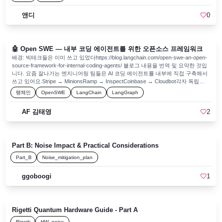
앤디
0
🤖 Open SWE — 내부 코딩 에이전트를 위한 오픈소스 프레임워크
배경: 빅테크들은 이미 쓰고 있었다https://blog.langchain.com/open-swe-an-open-
source-framework-for-internal-coding-agents/ 블로그 내용을 번역 및 요약한 것입
니다. 요즘 잘나가는 엔지니어링 팀들은 AI 코딩 에이전트를 내부에 직접 구축해서
쓰고 있어요.Stripe → MinionsRamp → InspectCoinbase → Cloudbot각자 독립적
으로 만들었지만, 놀랍게도 비슷한 아키텍처 패턴으로 수렴했습니다. LangChain은
랭체인
OpenSWE
LangChain
LangGraph
이 공통 패턴을 분석해서 누구나 쓸 수 있는 오픈소스 프레임워크로 만든 게 바로
Open SWE예요.Open SWE 아키텍처 7가지 핵심1. 🧠 에이전트 기반: Deep
AF 김태영
2
Agents + LangGraph기존 에이전트를 포크하거나 처음부터 만드는 대신, Deep
Agents 프레임워크 위에 조합(compose) 하는 방식을 택했어요. Ramp가
OpenCode 위에 Inspect를 만든 것과 같은 접근법입니다.Deep Agents가 개선되면
자동으로 혜택을 받음포크 없이 조직별 커스터마이징 가능2. 🏖️ 샌드박스: 격리된
Part B: Noise Impact & Practical Considerations
클라우드 환경각 작업은 독립된 클라우드 샌드박스에서 실행됩니다. 실수가 발생
해도 프로덕션 시스템에 영향 없이 격리돼요.지원 샌드박스 프로바이더: Modal,
Part_B
Noise_mitigation_plan
Daytona, Runloop, LangSmith (직접 구현도 가능)3. 🛠️ 도구(Tool): 적게, 하지만 정
밀하게Stripe는 약 500개의 도구를 보유하지만 "도구의 양보다 품질이 중요"하다고
ggoboogi
1
밝혔어요. Open SWE도 약 15개의 핵심 도구만 큐레이션해서 제공합니다.도구역
할execute샌드박스 내 셸 명령 실행fetch_url웹 페이지를 마크다운으로 가져오기
http_requestAPI 호출commit_and_open_prGit 커밋 + GitHub PR 자동 오픈
linear_commentLinear 티켓에 업데이트 포스팅slack_thread_replySlack 스레드 답
장4. 📚 컨텍스트 엔지니어링: AGENTS.md레포 루트에 AGENTS.md 파일을 넣어
Rigetti Quantum Hardware Guide - Part A
두면, 에이전트가 작업 시작 전 자동으로 읽어서 시스템 프롬프트에 주입합니다. 팀
Rigetti
HW_noise