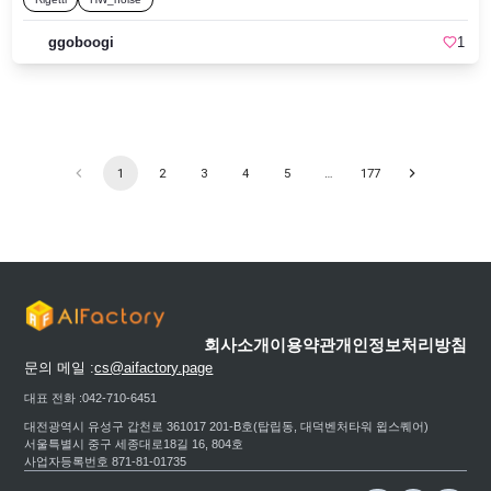
의 코딩 컨벤션, 테스트 요구사항, 아키텍처 결정 사항 등을 담아두면 돼요.5. 🎭 오
케스트레이션: 서브에이전트 + 미들웨어서브에이전트: 복잡한 작업을 task 도구로
자식 에이전트에게 위임. 각 서브에이전트는 독립된 컨텍스트를 가짐미들웨어: 결
ggoboogi
1
정론적 로직을 에이전트 루프에 주입check_message_queue_before_model: 작업
중 도착한 메시지를 다음 모델 호출 전에 주입open_pr_if_needed: 에이전트가 PR
을 안 열면 자동으로 열어주는 안전망6. 🚀 호출 방식: Slack, Linear, GitHub개발자
들이 이미 쓰는 도구에서 바로 호출할 수 있어요.Slack: 봇 멘션 → 스레드에서 상태
업데이트 + PR 링크 답장Linear: 이슈에 @openswe 댓글 → 👀 반응 후 결과를 댓
글로 포스팅GitHub: 에이전트가 만든 PR에 @openswe 태그 → 리뷰 피드백 반영
후 같은 브랜치에 푸시7. ✅ 검증: 프롬프트 기반 + 안전망린터, 포매터, 테스트를 커
1
2
3
4
5
…
177
밋 전에 실행하도록 지시하고, open_pr_if_needed 미들웨어가 최종 안전망 역할을
합니다.내부 구현체들과 비교항목Open SWEStripe (Minions)Ramp
(Inspect)Coinbase (Cloudbot)기반Deep Agents/LangGraphGoose 포크OpenCode
조합처음부터 직접 개발샌드박스플러거블AWS EC2Modal자체 인프라도구 수~15
개~500개OpenCode SDKMCPs + 커스텀호출 방식Slack, Linear, GitHubSlack + 버
튼Slack + 웹 + 크롬 확장Slack 네이티브커스터마이징 포인트Open SWE는 완성품
이 아닌 시작점입니다. 모든 주요 컴포넌트를 교체할 수 있어요.샌드박스 프로바이
더 교체모델 변경 (기본값: Claude Opus 4)내부 API/배포 시스템용 도구 추가
Slack/Linear/GitHub 트리거 수정미들웨어로 승인 게이트, 로깅, 안전 체크 추가마
무리Open SWE는 "AI 코딩 에이전트를 우리 팀에 도입하고 싶은데 어디서부터 시
회사소개
이용약관
개인정보처리방침
작해야 할지 모르겠다"는 팀을 위한 프레임워크입니다. Stripe, Ramp, Coinbase가
문의 메일 :
cs@aifactory.page
수개월에 걸쳐 수렴한 아키텍처 패턴을 오픈소스로 공개한 것이기 때문에 시작하
시는 분들에게 좋은 선택이 될 것 같습니다. MIT 라이선스이고, 기본 LLM은 Claude
대표 전화 :
042-710-6451
Opus 4 기반으로 동작합니다.🔗 GitHub: https://github.com/langchain-ai/open-swe
📖 블로그: https://blog.langchain.com/open-swe-an-open-source-framework-for-
대전광역시 유성구 갑천로 361017 201-B호(탑립동, 대덕벤처타워 윕스퀘어)
internal-coding-agents/📚 Deep Agents 문서:
서울특별시 중구 세종대로18길 16, 804호
https://docs.langchain.com/oss/python/deepagents
사업자등록번호 871-81-01735