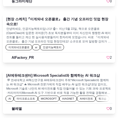
동그라미재단
0
능성과 경쟁력을 확장하고 싶다면?동그라미재단 AI 아카데미는 AI 실무 교육을 통
육
교
육
AI
교
프
딩
문
직
량
해 개인의 취·창업 및 직무 역량 강화를 지원하는 무료 AI 교육 프로그램입니다
육
육
트
가
자
✨⠀⠀📅 모집 기간~ 2026년 6월 14일(일) 💸 참가 비용전액 무료⠀ 👨‍🏫 교육 일정
및 과정-매주 토요일 14:00~18:00, 과정별 4회차 운영-교육일정: 6/20(토), 6/27(토),
[현장 스케치]『이게되네 오픈클로』 출간 기념 오프라인 밋업 현장
7/4(토), 7/11(토) ① 프롬프트 기초: LLM 활용 극대화를 위한 프롬프트 엔지니어링
② 프롬프트 심화: 에이전트를 위한 프롬프트 엔지니어링③ 바이브 코딩 기초: 바이
속으로!
브 코딩으로 만드는 나만의 서비스④ 바이브 코딩 심화: 클로드 코드 & 바이브 코딩
안녕하세요, 인공지능팩토리입니다! 🤖✨ 지난 5월 22일, 책으로 오픈클로
Deep Dive 🏢 교육장소부산외국어대학교 트리니티홀(부산 금정구 금샘로 485번길
(OpenClaw)에 입문한 귀여운(?) 초보 독자분들부터 이미 자신만의 짱짱한 AI 에이
65)※주말 무료 주차 가능 🎁 참여혜택-주최기관장 명의의 공식 수료증 발급-수료
전트를 돌리고 계신 찐 실사용자분들까지 한자리에 모였습니다. 바로 『이게되네
생 한정 비공개 AI 커뮤니티 초대 📌 자세한 참가 신청 및 상세 내용은하단 신청 링
오픈클로』 출간 기념 오프라인 밋업 현장인데요! 소규모로 모여 일방향 강의가 아
크 or 모집 포스터 QR을 통해 확인해 보세요!
닌, 서로의 삽질기를 나누고 '같이 만지작거리는' 인터랙티브한 분위기로 꽉 채워졌
이게되네오픈클로
ai
인공지능팩토리
⠀https://thecircle.career.greetinghr.com/ko/circle-ai
던 그 뜨거웠던 현장을 지금 공유합니다! 🚀 오프닝 키노트: 오픈클로의 현재와 다
음 - 한준구밋업의 문은 『이게되네 오픈클로』의 저자이신 한준구 님의 키노트로
AIFactory_PR
2
열렸습니다. 현재 오픈클로 프레임워크가 어디까지 발전했는지, 그리고 앞으로 마
주할 '다음 단계'는 어떤 모습일지 저자가 직접 풀어내는 흥미진진한 로드맵을 들을
수 있었는데요. AI 에이전트 시장의 최신 트렌드와 활용 노하우가 쏟아져 참가자분
들의 눈빛이 초롱초롱 빛나던 순간이었습니다. 라이브 데모 — 5분 만에 띄우는
[AI에듀테크센터] Microsoft Specialist와 함께하는 AI 워크샵
텔레그램 에이전트백문이 불여일견! 현장에서 가장 환호성이 컸던 라이브 데모 세
션이었습니다. 복잡한 코딩 없이, 슬라이드 화면을 따라가다 보니 단 5분 만에 스마
💬 연세대학교 AI혁신연구원 AI에듀테크센터 주최“Microsoft Specialist와 함께하
트폰 리모컨 역할을 하는 텔레그램 AI 에이전트가 뚝딱 완성되는 신세계를 목격했
는 AI 워크샵” 🔥 Microsoft 전문가에게 직접 배우는 AI 실전 워크샵!코딩 없이도,
습니다. "저자님 사인해 주세요!" 열기 가득했던 책 사인회쉬는 시간과 함께 진행
Microsoft 기술로 나만의 AI 에이전트를 직접 만들어볼 수 있는 기회 과제·프로젝트
된 책 사인회! 미리 책을 지참해 오신 독자분들이 길게 줄을 서 주셨습니다. 저자님
·커리어까지Microsoft AI 도구 기반으로 바로 적용 가능한 활용 전략을 경험해보세
은 한 분 한 분께 감사 인사를 건네며 정성스레 사인을 해주셨고, 독자분들은 평소
요단순 사용이 아니라, 직접 만들고 설계하는 실전 중심 워크샵입니다. 👉 No-
AI
마이크로소프트
MICROSOFT
AIAGNET
AI에이전트
워크숍
책을 읽으며 궁금했던 점들을 직접 질문하는 등 훈훈하고 밀착된 소통의 시간이 이
code 기반 AI Agent 생성 및 활용👉 Microsoft Specialist 직강👉 AI를 실제 학업과
어졌습니다. 참가자 라이트닝 토크4명의 참가자분이 자신만의 에이전트·봇 운
커리어에 연결하는 방법까지 🌟 참가비 무료 ! AI에 관심있다면 소속 무관 누구나
블레델
0
영 사례를 아낌없이 공유해 주셨습니다. "나만 고생한 게 아니구나!" 하는 깊은 공감
참여 가능 !🔗 신청 링크: https://forms.gle/hQ4Kg9Sf6ZCPBBe46 🎁 5월 28일까지
대와 함께, 서로가 겪은 시행착오 속에서 진짜 알짜배기 꿀팁들을 주고받는 찐 커뮤
사전 신청 시추첨을 통해 Microsoft Surface Pro 증정 (역대급 혜택✨) 🗓️
니티의 매력을 제대로 느낄 수 있는 시간이었습니다. (발표해 주신 네 분께 다시 한
2026.05.29 (금) 13:00–17:15✨ 연세대학교 백주년기념관