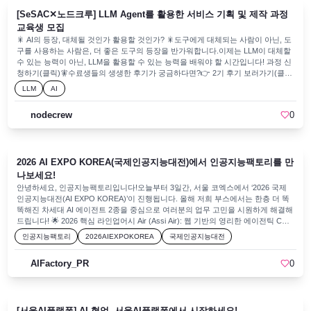
를 가득 채워주신 참가자 여러분, 그리고 현업의 소중한 노하우를 아낌없이 나눠주
[SeSAC✕노드크루] LLM Agent를 활용한 서비스 기획 및 제작 과정
신 연사분들 덕분에 모두가 많은 배움을 얻어 갈 수 있었던 뜻깊은 자리였습니다.
참여해 주신 모든 분께 진심으로 감사드리며 정말 수고 많으셨습니다.이번 밋업에
교육생 모집
서 나눈 하네스 엔지니어링의 인사이트들이 여러분의 실무와 프로젝트에 실질적인
🎇 AI의 등장, 대체될 것인가 활용할 것인가? 🎇도구에게 대체되는 사람이 아닌, 도
도움이 되었기를 바랍니다. 인공지능팩토리는 앞으로도 지식과 경험을 나누는 유
구를 사용하는 사람은, 더 좋은 도구의 등장을 반가워합니다.이제는 LLM이 대체할
익한 행사로 다시 찾아뵐 테니, 다음 행사에도 많은 관심과 참여를 부탁드립니다.
수 있는 능력이 아닌, LLM을 활용할 수 있는 능력을 배워야 할 시간입니다! 과정 신
향후 더 좋은 기회로 다시 만나길 바랍니다. 감사합니다.
청하기(클릭)🧚수료생들의 생생한 후기가 궁금하다면?👉 2기 후기 보러가기(클
릭)👉 1기 후기 보러가기(클릭) ✒️ 강사 소개 ✒️유태영 강사- 삼성 청년 소프트웨
LLM
AI
어 아카데미(SSAFY) 1~7기 전임교수- SeSAC 서초캠퍼스 DX2기 LLM Agent를 활
용한 서비스 기획 및 제작 과정 강사- SeSAC 서초캠퍼스 DX1기 AI 기반 데이터 분
nodecrew
0
석가 양성과정 강사- 동아일보 KDT 생성형 AI를 활용한 콘텐츠 크리에이터 양성과
정 강사- 데이터분석서비스 개발자 취업캠프 강사- 멋쟁이사자처럼 5~6기 전체 대
학생 온라인 강의 담당 강사- 4차 산업혁명 선도인재 양성과정 강사 김선재 강사-
삼성 청년 소프트웨어 아카데미(SSAFY) 2~5기 전임교수- 코드잇 풀스택 부트캠프
2026 AI EXPO KOREA(국제인공지능대전)에서 인공지능팩토리를 만
2기, 4기, 7기, 10기, 14기 주강사- 4차 산업혁명 선도인재 양성과정 강사- 코드잇
프로덕트 디자인 웹 파트 주강사- LLM 기반 AI 서비스 풀스택 개발 실무 경험 보
나보세요!
유 ✨ 이 강의를 통해서 ✨- 기초부터 다지는 탄탄한 프로그래밍 능력을 갖출 수 있
안녕하세요, 인공지능팩토리입니다!오늘부터 3일간, 서울 코엑스에서 ‘2026 국제
어요.- 다양한 서비스들을 연결해서 파편화되어 있는 업무들을 한 번에 자동화하는
인공지능대전(AI EXPO KOREA)’이 진행됩니다. 올해 저희 부스에서는 한층 더 똑
경험을 해볼 수 있어요.- 작은 규모의 GUI Agent부터 큰 규모의 Code Base Agent
똑해진 차세대 AI 에이전트 2종을 중심으로 여러분의 업무 고민을 시원하게 해결해
까지 모두 설계 및 제작해볼 수 있어요.- 비즈니스 문제에서 GPT(LLM)를 활용할
드립니다! 🌟 2026 핵심 라인업어시 Air (Assi Air): 웹 기반의 영리한 에이전틱 CS
수 있어요.- 데이터 분석 뿐만 아니라 다양한 LLM을 활용하는 업무 자동화
솔루션어시 Loop (Assi Loop): 스스로 코딩하고 업무를 완수하는 에이전트 📍 부스
인공지능팩토리
2026AIEXPOKOREA
국제인공지능대전
Workflow를 설계, 개발할 수 있어요.- 3번의 프로젝트를 통해 배운 이론을 실무에
방문 안내연구원들과 직접 대화하며, 우리 회사에 꼭 필요한 AI 자동화가 무엇인지
적용하고 포트폴리오 준비까지 할 수 있어요. 🎯 이런 분들에게 추천해요 🎯- LLM
상담받아 보세요.일시: 2026. 05. 06(수) ~ 05. 08(금)장소: 서울 코엑스(COEX) D24
관련된 산업/직군으로 취업하거나 기존 커리어에 LLM 활용 능력을 추가하고 싶은
AIFactory_PR
0
부스"시키는 일을 알아서 직접 하는 AI, 어시웍스" 지금 바로 코엑스 D24 부스에서
취업 준비생- LLM을 활용하여 문제 해결능력을 기르고 실제 삶의 문제들을 해결하
에이전트의 실체를 확인하세요! 문의: cs@aifactory.page
고 싶은 라이프 해커- 프로그래밍 능력을 키우고 가장 최신의 기술로 동작하는 SW
를 제작해보고 싶은 진취적인 도전자 🎁 수강 혜택 🎁점심 식대 10,000원 지원도서
구매비 지원무제한 간식과 커피1:1 전담 잡코디 취업 상담 ✅ 수강 전 확인 사항 ✅
[서울AI플랫폼] AI 협업, 서울AI플랫폼에서 시작하세요!