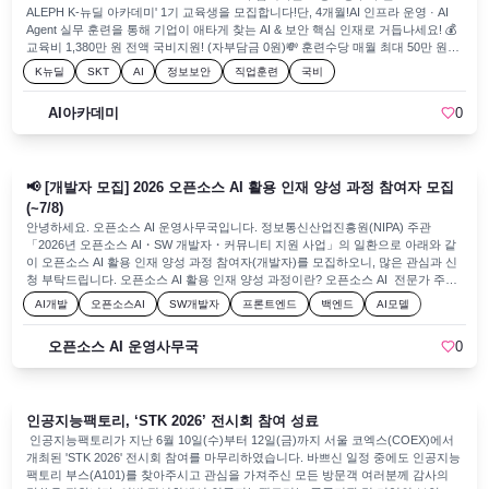
확인하세요!
ALEPH K-뉴딜 아카데미' 1기 교육생을 모집합니다!단, 4개월!AI 인프라 운영 · AI
Agent 실무 훈련을 통해 기업이 애타게 찾는 AI & 보안 핵심 인재로 거듭나세요! 💰
교육비 1,380만 원 전액 국비지원! (자부담금 0원)💸 훈련수당 매월 최대 50만 원
지급!🏢 SKT 실무자 직접 참여, 대기업 보안 실무 프로젝트 경험 가능!🎖️ SKT 공식
K뉴딜
SKT
AI
정보보안
직업훈련
국비
수료증 발급👏 국민내일배움카드 필요X, 과거 국비 수강이력이 있더라도 수강가
능!! 📌접수기간· ~2026. 08. 07.(금) (조기 마감 예정, 망설이면 마감!!) 📌교육기간·
AI아카데미
0
1기: 2026. 08. 11.(화)· 2기: 2026. 09. 08.(화) 📌교육내용· AX의 이해와 AI Agent
활용· 네트워크/보안/인프라 직무 이해· AI 인프라의 이해와 운영 실무· AI 자동화
기초 (Agent , API 등)· 보안 Agent 활용 및 실제 기업 환경 기반 프로젝트 수행·
SKT 현직자 피드백 기반 최종 포트폴리오 완성 📌교육장소· 대전광역시 서구 둔산
📢 [개발자 모집] 2026 오픈소스 AI 활용 인재 양성 과정 참여자 모집
로52 미라클빌딩 3층 (갤러리아 타임월드 인근)(대구 , 부산도 동시 개강)📌지원자
격· 고용보험에 가입되어 있지 않은 사람· 만15세 이상 ~ 34세 이하 미취업 청년(군
(~7/8)
필자의 경우 최대 39세 까지 참여 가능)· 대학, 대학원 재학 중인 자 지원 불가 (단,
안녕하세요. 오픈소스 AI 운영사무국입니다. 정보통신산업진흥원(NIPA) 주관
졸업예정자 및 1년이상 휴학생은 가능)· 교육 기간 중 온전히 교육 참여가 가능한
「2026년 오픈소스 AI・SW 개발자・커뮤니티 지원 사업」의 일환으로 아래와 같
자 (월~금 09시~18시, 공휴일 제외) 📌신청방법📞 전화신청 : 042-369-5812💻 홈페
이 오픈소스 AI 활용 인재 양성 과정 참여자(개발자)를 모집하오니, 많은 관심과 신
이지: https://daejeon.koreaisacademy.com/2025/landing/k-newdeal.asp 많은 신청
청 부탁드립니다. 오픈소스 AI 활용 인재 양성 과정이란? 오픈소스 AI 전문가 주도
부탁드립니다! 😊🚀
멘토링&코드리뷰를 통해 경량LLM, Hermes, AI Agent 등 최신 오픈소스 AI 기술 활
AI개발
오픈소스AI
SW개발자
프론트엔드
백엔드
AI모델
용 역량을 강화하고, 현업에 성공적으로 적용하는 것을 목표로 하는 과정입니다!🚀
🚀 ✅ 모집 기간 - 모집기간 : ~ 2026년 7월 8일(수)까지 ✨ 지원자격 - 지원자격 : 현
오픈소스 AI 운영사무국
0
재 AI·SW 기업에 재직 중인 개발자(프리랜서 포함 / 경력이 있는 휴직 중인 개발자
가능) 🎁 사업 참여 혜택 ✔️ 교육비 무료 ✔️ AI 개발 도구 및 API 토큰 활용비 최대
20만원 지원 ※ 풀스택(14주) 과정 최대 20만원 / 특화형(7주) 과정 최대 15만원
※ 수료자에 한해 1회 지원 ※ 지원 금액은 변동될 수 있음 ✔️ 공통교육 VOD 제공
인공지능팩토리, ‘STK 2026’ 전시회 참여 성료
✔️ 오픈소스 AI 활용 프로젝트 수행 지원 ✔️ 오픈소스 AI 전문가 멘토링 및 코드리
뷰 ✔️ 온·오프라인 개발 협업 공간 지원 ✔️ 개발자 네트워크 연계 지원 🚀 신청 방법
인공지능팩토리가 지난 6월 10일(수)부터 12일(금)까지 서울 코엑스(COEX)에서
👉 참여자 모집 공고 바로가기 : https://www.oss.kr/pages/10/4541 👉 풀스택 과정
개최된 'STK 2026' 전시회 참여를 마무리하였습니다. 바쁘신 일정 중에도 인공지능
신청 바로가기 : https://forms.gle/QVF75t6U4trm1tTE8 👉 특화형 과정 신청 바로
팩토리 부스(A101)를 찾아주시고 관심을 가져주신 모든 방문객 여러분께 감사의