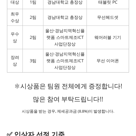
대상
1팀
경남대학교 총장상
태블릿 PC
최우
2팀
경남대학교 총장상
무선헤드셋
수상
울산·경남지역혁신플
우수
2팀
랫폼 스마트제조ICT
웨어러블 기기
상
사업단장상
울산·경남지역혁신플
장려
3팀
랫폼 스마트제조ICT
무선 이어폰
상
사업단장상
✽시상품은 팀원 전체에게 증정합니다!
많은 참여 부탁드립니다!!
시상품을 받는 경우, 제세공과금 (8.8%)이 발생합니다.
✅ 입상자 선정 기준