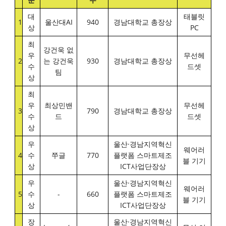
대
태블릿
1
울산대AI
940
경남대학교 총장상
상
PC
최
강건욱 없
우
무선헤
2
는 강건욱
930
경남대학교 총장상
수
드셋
팀
상
최
우
최상민밴
무선헤
3
790
경남대학교 총장상
수
드
드셋
상
우
울산·경남지역혁신
웨어러
4
수
쭈글
770
플랫폼 스마트제조
블 기기
상
ICT사업단장상
우
울산·경남지역혁신
웨어러
5
수
-
660
플랫폼 스마트제조
블 기기
상
ICT사업단장상
장
울산·경남지역혁신