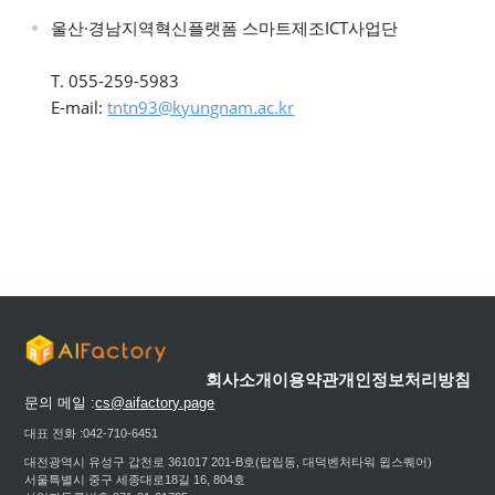
울산·경남지역혁신플랫폼 스마트제조ICT사업단
T. 055-259-5983
E-mail:
tntn93@kyungnam.ac.kr
회사소개
이용약관
개인정보처리방침
문의 메일 :
cs@aifactory.page
대표 전화 :
042-710-6451
대전광역시 유성구 갑천로 361017 201-B호(탑립동, 대덕벤처타워 윕스퀘어)
서울특별시 중구 세종대로18길 16, 804호