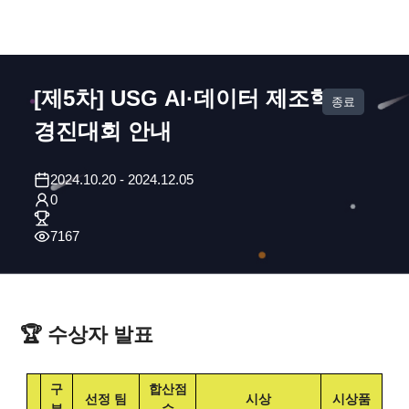
[제5차] USG AI·데이터 제조혁신
종료
경진대회 안내
2024.10.20
-
2024.12.05
0
7167
🏆 수상자 발표
구
합산점
선정 팀
시상
시상품
분
수