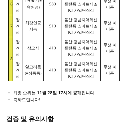
Lernor (=
무선 이
6
려
580
플랫폼 스마트제조
육해공)
어폰
상
ICT사업단장상
장
울산·경남지역혁신
최강인공
무선 이
7
려
510
플랫폼 스마트제조
지능
어폰
상
ICT사업단장상
장
울산·경남지역혁신
무선 이
려
삼오사
410
플랫폼 스마트제조
어폰
상
ICT사업단장상
8
장
울산·경남지역혁신
알고리듬
무선 이
려
410
플랫폼 스마트제조
(=정통통)
어폰
상
ICT사업단장상
최종 순위는
11월 28일 17시에 공개
됩니다.
축하드립니다!
검증 및 유의사항