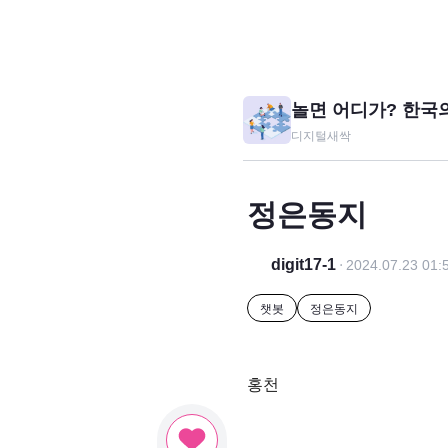
놀면 어디가? 한국
디지털새싹
정은동지
digit17-1
2024.07.23 01:
챗봇
정은동지
홍천