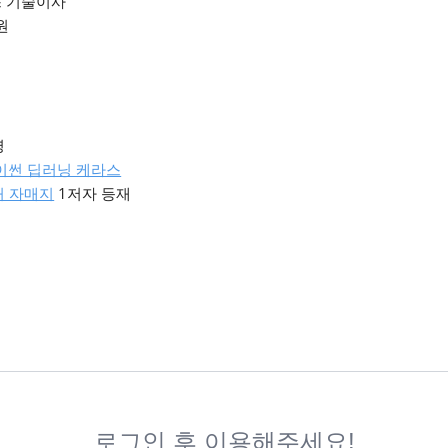
스 기술이사
원
영
이썬 딥러닝 케라스
처 자매지
1저자 등재
로그인 후 이용해주세요!