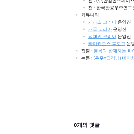
전 : (주)한컴인스페이
전 : 한국항공우주연구
커뮤니티
케라스 코리아
운영진
캐글 코리아
운영진
랭체인 코리아
운영진
타이키모스 블로그
운
집필 :
블록과 함께하는 파
논문 :
(우주x딥러닝) 네이
0
개의 댓글