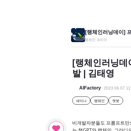
[랭체인러닝데이] 
랭체인 코리아
[랭체인러닝데이
발 | 김태영
AIFactory
2023.06.07 11
세미나
랭체인
챗봇
비개발자분들도 프롬프트만으로
는 챗GPT와 랭체인, 그라