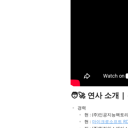
🧑‍🚀 연사 소개 
경력
현 : (주)인공지능팩토
현 :
마이크로소프트 R