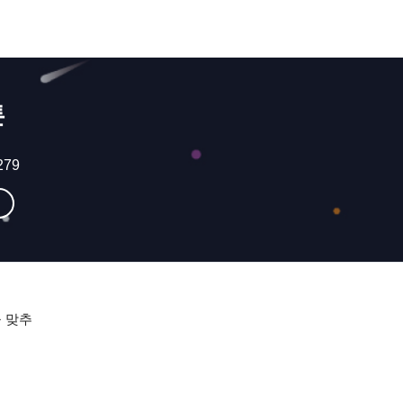
톤
279
 맞추