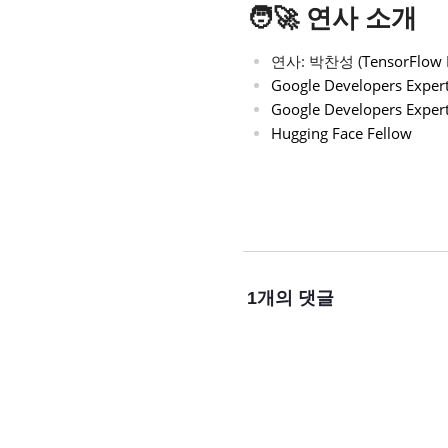
🧑‍🚀 연사 소개
연사: 박찬성 (
TensorFlow
Google Developers Exper
Google Developers Expert
Hugging Face Fellow
1
개의 댓글