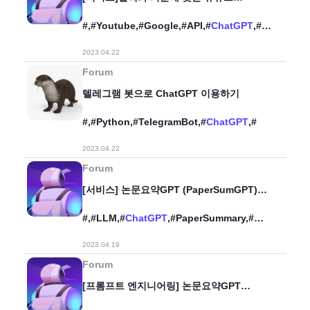
플레이리스트 생성기
#,#Youtube,#Google,#API,#
ChatGPT
,#Pl
aylist,#Weather,#
2023.04.22
Forum
텔레그램 봇으로 ChatGPT 이용하기
#,#Python,#TelegramBot,#
ChatGPT
,#
2023.04.22
Forum
[서비스] 논문요약GPT (PaperSumGPT)
V1.0.0
#,#LLM,#
ChatGPT
,#PaperSummary,#
논문요약,#Promptengineering,#Python3,
2023.04.19
#CLI,#
Forum
[프롬프트 엔지니어링] 논문요약GPT
(PaperSumGPT) 프롬프트 설계