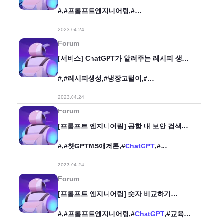
위한 과학동화 만들기
#,#프롬프트엔지니어링,#
교육,#
ChatGPT
,#GPT,#과학동화,#동화,#
2023.04.24
Forum
[서비스] ChatGPT가 알려주는 레시피 생성
어플리케이션 "냉털 레시피"
#,#레시피생성,#냉장고털이,#
냉털레시피,#
chatGPT
,#요리,#
2023.04.24
냉장고파먹기,#
Forum
[프롬프트 엔지니어링] 공항 내 보안 검색
반입 물품 판별
#,#챗GPTMS애저톤,#
ChatGPT
,#
항공보안,#보안검색,#프롬프트엔지니어링,#
2023.04.24
Forum
[프롬프트 엔지니어링] 숫자 비교하기
프롬프트
#,#프롬프트엔지니어링,#
ChatGPT
,#교육,#