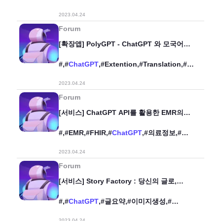
유아교육,#수학,#
2023.04.24
숫자비교놀이,#Promptengineering,#
Forum
[확장앱] PolyGPT - ChatGPT 와 모국어로
편하게 대화하세요!
#,#
ChatGPT
,#Extention,#Translation,#P
olyglot,#PolyGPT,#
2023.04.24
Forum
[서비스] ChatGPT API를 활용한 EMR의
FHIR 표준 자동변환
#,#EMR,#FHIR,#
ChatGPT
,#의료정보,#
표준화,#
2023.04.24
Forum
[서비스] Story Factory : 당신의 글로,
세상에 하나뿐인 동화를 만들어보세요.
#,#
ChatGPT
,#글요약,#이미지생성,#
동화생성,#StableDiffusion,#
2023.04.24