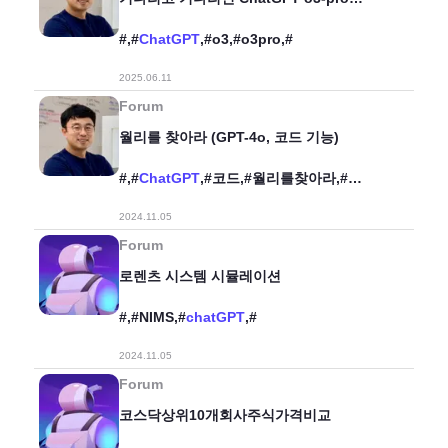
릴리즈!
#,#
ChatGPT
,#o3,#o3pro,#
2025.06.11
Forum
월리를 찾아라 (GPT-4o, 코드 기능)
#,#
ChatGPT
,#코드,#월리를찾아라,#
영상처리,#템플릿매칭,#
2024.11.05
Forum
로렌츠 시스템 시뮬레이션
#,#NIMS,#
chatGPT
,#
2024.11.05
Forum
코스닥상위10개회사주식가격비교