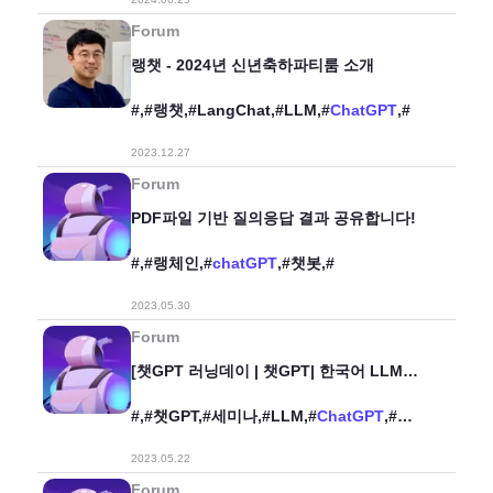
Forum
랭챗 - 2024년 신년축하파티룸 소개
#,#랭챗,#LangChat,#LLM,#
ChatGPT
,#
2023.12.27
Forum
PDF파일 기반 질의응답 결과 공유합니다!
#,#랭체인,#
chatGPT
,#챗봇,#
2023.05.30
Forum
[챗GPT 러닝데이 | 챗GPT| 한국어 LLM
민주화의 시작 KoAlpaca! - 이준범
#,#챗GPT,#세미나,#LLM,#
ChatGPT
,#
서울시생성AI해커톤,#
2023.05.22
Forum