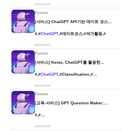
2023.04.24
Forum
[서비스] ChatGPT API기반 데이트 코스
자동 자동 생성 어플리케이션 (코드 공개)
#,#
ChatGPT
,#데이트코스,#여가활동,#
2023.04.24
Forum
[서비스] Keras, ChatGPT를 활용한
헬스케어 서비스 렛 미 잇
#,#
ChatGPT
,#Classification,#
서비스,#Keras,#Flask,#HealthCare,#
2023.04.24
Forum
[교육-서비스] GPT Question Maker:
PDF로 만든 문제 & 풀이 제공
#,#
서비스,#PDF,#
ChatGPT
,#Microsoft,#Chat
2023.04.24
ster,#문제,#생성,#