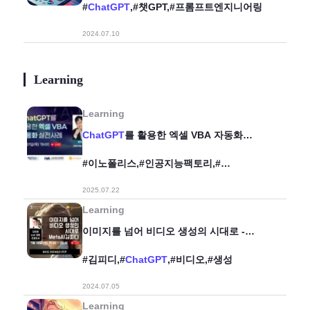
#
ChatGPT
,#챗GPT,#프롬프트엔지니어링
2024.07.10
Learning
Learning
ChatGPT
를 활용한 엑셀 VBA 자동화
실전사례
#이노폴리스,#인공지능팩토리,#
오빠두엑셀,#AI,#
ChatGPT
,#Excel,#엑셀
2025.07.22
Learning
이미지를 넘어 비디오 생성의 시대로 -
MetaAI 김피디
#김피디,#
ChatGPT
,#비디오,#생성
2024.07.05
Learning