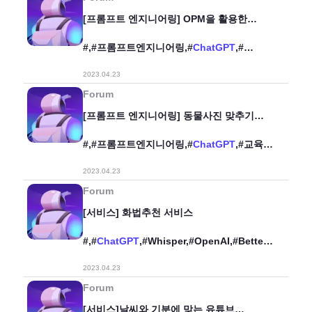
[프롬프트 엔지니어링] OPM을 활용한
공급망 최적화 프롬프트
#,#프롬프트엔지니어링,#
ChatGPT
,#
공정,#SCM,#Promptengineering,#
2023.04.23
산업공학,#OPM,#업무효율화,#보고서,#
Forum
[프롬프트 엔지니어링] 동물사진 맞추기
프롬프트
#,#프롬프트엔지니어링,#
ChatGPT
,#교육,#
유아교육,#동물,#Promptengineering,#
2023.04.23
Forum
[서비스] 화법추천 서비스
#,#
ChatGPT
,#Whisper,#OpenAI,#Better_
Conversation,#
2023.04.23
Forum
[서비스]날씨와 기분에 맞는 유튜브