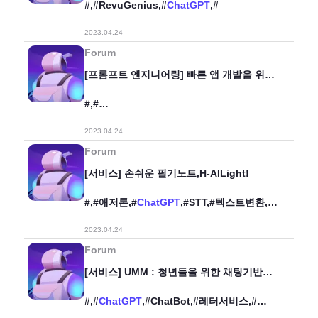
#,#RevuGenius,#
ChatGPT
,#
2023.04.24
Forum
[프롬프트 엔지니어링] 빠른 앱 개발을 위한
Agile ERD구축 3-Step Prompt
#,#
프롬프트엔지니어링,#
chatGPT
,#prompt,#
2023.04.24
erd,#diagram,#데이터모델링,#
Forum
[서비스] 손쉬운 필기노트,H-AILight!
#,#애저톤,#
ChatGPT
,#STT,#텍스트변환,#
강의록,#필기노트,#요약,#정리,#서비스,#
2023.04.24
Forum
[서비스] UMM : 청년들을 위한 채팅기반
레터 작성 웹서비스
#,#
ChatGPT
,#ChatBot,#레터서비스,#
대학생,#신입사원,#배포완료,#