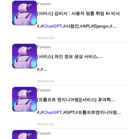
Forum
[서비스] 김비서 : 사용자 맞춤 취업 AI 비서
#,#
ChatGPT
,#사람인,#API,#Django,#
취업,#비서,#서비스,#배포완료,#
2023.04.24
Forum
[서비스] 와인 정보 생성 서비스,
Dr.Sommelier.
#,#
애저톤,#
ChatGPT
,#Microsoft,#Azure,#Co
2023.04.24
mputerVision,#OCR,#서비스,#
와인정보생성,#닥터소믈리에,#
Forum
[프롬프트 엔지니어링][서비스] 🔭과학
뉴스레터 만들기
#,#
ChatGPT
,#GPT,#프롬프트엔지니어링,#
프롬프트,#과학,#서비스,#뉴스레터,#
2023.04.24
Forum