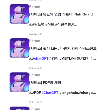
생성AI,#StoryFactory,#어린이,#작가,#
교육,#
Forum
[서비스] 당뇨의 영양 파트너, NutriGuard
#,#당뇨병,#식단,#식단추천,#
건강,#AI,#
ChatGPT
,#
2023.04.24
Forum
[서비스] 릴리 Lily : 나만의 감정 어시스턴트
#,#
chatGPT
,#감정,#MBTI,#성향,#조언,#
오늘의미션,#어시스턴트,#
2023.04.23
Forum
[서비스] PDF와 채팅
#,#PDF,#
ChatGPT
,#langchain,#chatgpt_
retrieval,#
2023.04.23
Forum