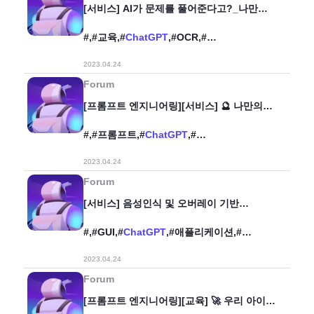
[서비스] AI가 문제를 풀어준다고?_나만의
문제친구
#,#교육,#
ChatGPT
,#OCR,#
나만의문제친구,#
2023.04.24
Forum
[프롬프트 엔지니어링][서비스] 🔮 나만의
심리테스트 만들기
#,#프롬프트,#
ChatGPT
,#
프롬프트엔지니어링,#서비스,#영어,#
2023.04.24
한글,#GPT,#
Forum
[서비스] 음성인식 및 오버레이 기반
ChatGPT 편의성 증진 애플리케이션
#,#GUI,#
ChatGPT
,#애플리케이션,#
음성인식,#Python,#
2023.04.24
Forum
[프롬프트 엔지니어링][교육] 🚀 우리 아이를