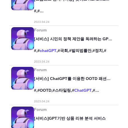
작성 프롬프트
#,#
프롬프트엔지니어링,#github,#
ChatGPT
,#
2023.04.24
Forum
[서비스] 시민의 정책 제안을 독려하는 GPT
국회 발의법률안 해설 서비스
#,#
chatGPT
,#국회,#발의법률안,#정치,#
2023.04.24
Forum
[서비스] ChatGPT를 이용한 OOTD 패션
스타일링 큐레이션
#,#OOTD,#스타일링,#
ChatGPT
,#
큐레이션,#맞춤추천,#
2023.04.24
Forum
[서비스]GPT기반 상품 리뷰 분석 서비스