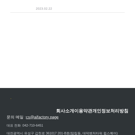
챗GPT,#
ChatGPT
,#TensorFlow,#Keras,#
2023.02.22
Gradio,#HuggingFace,#
회사소개
이용약관
개인정보처리방침
문의 메일 :
cs@aifactory.page
대표 전화 :
042-710-6451
대전광역시 유성구 갑천로 361017 201-B호(탑립동, 대덕벤처타워 윕스퀘어)