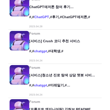
ChatGPT애저톤 참여 후기
(프롬프트엔지니어링 분야 참여)
#,#
ChatGPT
,#후기,#ChatGPT애저톤,#
2023.04.28
Forum
[서비스] Crush 코디 추천 서비스
#,#
chatgpt
,#대학생,#
2023.04.24
Forum
[서비스]청소년 진로 탐색 상담 챗봇 서비스
Bluck
#,#
chatgpt
,#미래일기,#
진로탐색,#stablediffusion,#
2023.04.24
Forum
[프롬프트 엔지니어링] 깃허브 README