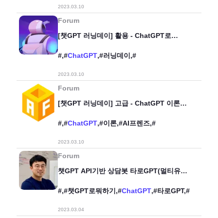
2023.03.10
Forum
[챗GPT 러닝데이] 활용 - ChatGPT로
똑똑하게 일하기
#,#
ChatGPT
,#러닝데이,#
2023.03.10
Forum
[챗GPT 러닝데이] 고급 - ChatGPT 이론
파헤치기
#,#
ChatGPT
,#이론,#AI프렌즈,#
2023.03.10
Forum
챗GPT API기반 상담봇 타로GPT(멀티유저,
방문기억, 이미지표시, 소스코드포함)
#,#챗GPT로뭐하기,#
ChatGPT
,#타로GPT,#
2023.03.04