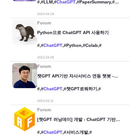
#,#LLM,#
ChatGPT
,#PaperSummary,#
논문요약,#
2023.04.19
프롬프트엔지니어링,#Promptengineering,
#
Forum
Python으로 ChatGPT API 사용하기
#,#
ChatGPT
,#Python,#Colab,#
2023.04.05
Forum
챗GPT API기반 자사서비스 연동 챗봇 -
고서이미지번역GPT (데모, 소스코드 포함)
#,#
ChatGPT
,#챗GPT로뭐하기,#
2023.03.11
Forum
[챗GPT 러닝데이] 개발 - ChatGPT 기반
나만의 챗봇 서비스 개발
#,#
ChatGPT
,#서비스개발,#