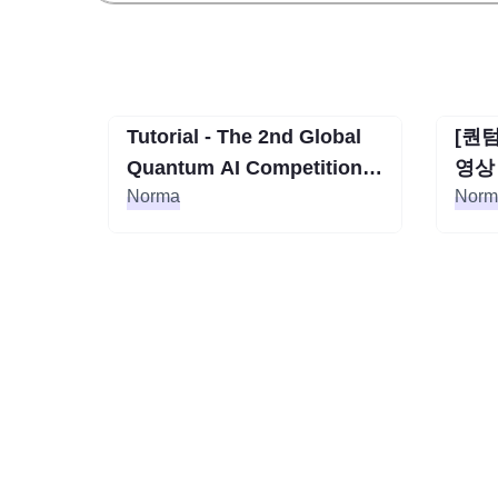
Tutorial - The 2nd Global
[퀀
참가 접수중
진행중
Tutorial - The 2nd Global
[퀀
Quantum AI Competition
영상 
Quantum AI Competition
영상 
Norma
Norm
2026
Norma
Norm
2026