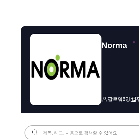
Norma
팔로워
6
명