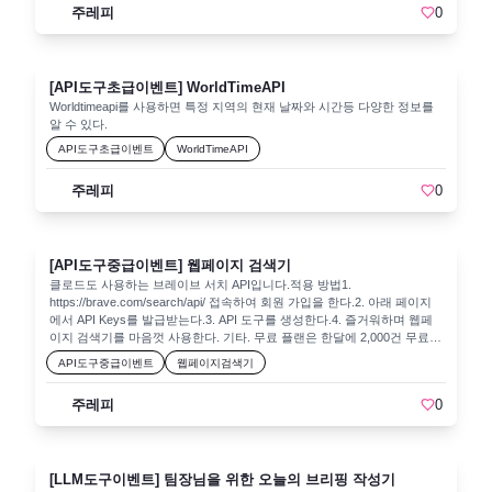
주레피
0
독립적으로 처리하기 위해 필요한 고유 식별자입니다.이 엔드포인트는 내
부적으로 uuid.uuid4()로 고유 ID를 만들고, SESSIONS[session_id]에 작업
상태를 저장할 공간을 마련합니다.사용 예시:<code class="language-
plaintext">GET /create_session</code>샘플 응답:<code
class="language-plaintext">{ "session_id": "4f055ad9-268c-4caa-
[API도구초급이벤트] WorldTimeAPI
be39-...", "message": "새로운 세션이 생성되었습니다." } </code>주요 포
Worldtimeapi를 사용하면 특정 지역의 현재 날짜와 시간등 다양한 정보를
인트글로벌 딕셔너리 SESSIONS:<code class="language-
알 수 있다.
plaintext">SESSIONS[session_id] = { "video_path": None, "audio_path":
API도구초급이벤트
WorldTimeAPI
None, "srt_path": None, }</code>실제 배포 시: Redis, DB 등을 사용해 세
션 정보를 관리하는 방식을 권장.2. 유튜브 영상 다운로드:
/youtube_downloadMethod: POSTPayload:<code class="language-
주레피
0
plaintext">{ "session_id": "string", "youtube_url": "string" }</code>설
명:yt_dlp 라이브러리를 통해 지정된 session_id 경로에 mp4 영상을 저장
합니다.다운로드된 파일 경로를 SESSIONS[session_id]["video_path"]에
기록합니다.응답:<code class="language-plaintext">{ "message": "다운로
[API도구중급이벤트] 웹페이지 검색기
드 완료", "file_path": "...", "download_url":
클로드도 사용하는 브레이브 서치 API입니다.적용 방법1.
"http://127.0.0.1:8000/download_file/{session_id}/video", "session_id": "..."
https://brave.com/search/api/ 접속하여 회원 가입을 한다.2. 아래 페이지
}</code>주요 포인트yt-dlp 설정:<code class="language-
에서 API Keys를 발급받는다.3. API 도구를 생성한다.4. 즐거워하며 웹페
plaintext">ydl_opts = { 'format':
이지 검색기를 마음껏 사용한다. 기타. 무료 플랜은 한달에 2,000건 무료입
'best[ext=mp4]/bestvideo[ext=mp4]+bestaudio[ext=m4a]/best', 'outtmpl':
니다.
API도구중급이벤트
웹페이지검색기
f'{download_dir}/%(title)s.%(ext)s', 'merge_output_format': 'mp4' }</code>
가능한 mp4 포맷 중 가장 화질 좋은 것부터 시도.영상/오디오 스트림 통합
(m4a → mp4).파일명 관리:실제 파일명은 동영상의 title을 가져와
주레피
0
[title].mp4 형태로 저장.session_id별로 downloads/{session_id} 디렉토리
에 구분 저장.3. 오디오 추출: /extract_audioMethod: POSTPayload:<code
class="language-plaintext">{ "session_id": "string" }</code>설명:ffmpeg를
이용해 영상(mp4)에서 오디오(wav)만 추출합니
[LLM도구이벤트] 팀장님을 위한 오늘의 브리핑 작성기
다.SESSIONS[session_id]["audio_path"]에 결과 파일 경로를 저장합니다.