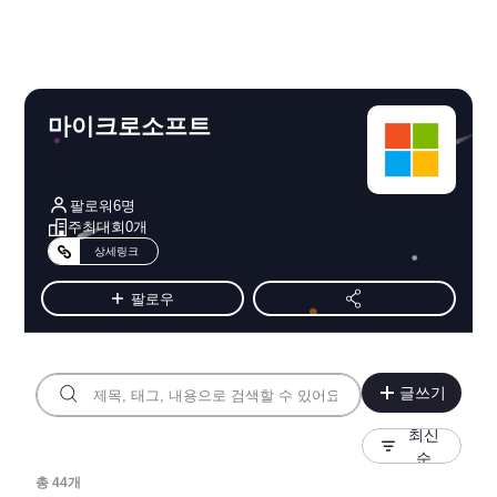
마이크로소프트
팔로워
6
명
주최대회
0
개
상세링크
팔로우
글쓰기
최신
순
총
44
개