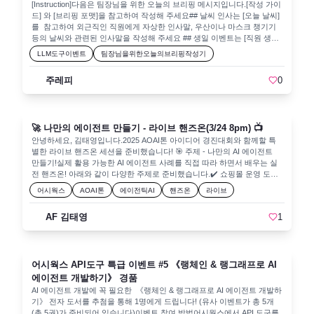
[Instruction]다음은 팀장님을 위한 오늘의 브리핑 메시지입니다.[작성 가이
응답:<code class="language-plaintext">{ "session_id": "...", "audio_path":
드] 와 [브리핑 포맷]을 참고하여 작성해 주세요## 날씨 인사는 [오늘 날씨]
"outputs/..._audio.wav", "download_url":
를 참고하여 외근직인 직원에게 자상한 인사말, 우산이나 마스크 챙기기
"http://127.0.0.1:8000/download_file/{session_id}/audio", "message": "오
등의 날씨와 관련된 인사말을 작성해 주세요 ## 생일 이벤트는 [직원 생일
디오 추출이 완료되었습니다." }</code>주요 포인트ffmpeg-python 사용
정보]를 확인하여 해당 직원에게 위트 있는 축하 인사와 이벤트 기획를 기
예시:<code class="language-plaintext">ffmpeg.input(video_path).output(
LLM도구이벤트
팀장님을위한오늘의브리핑작성기
획해 주세요 ## 오늘의 시사는 [오늘의 시사]에서 주요한 3가지와 책임감
audio_path, format='wav', acodec='pcm_s16le', ar='16000', ac=1
있는 코멘트도 포함해 주세요. 제목은 한글로 작성하며, 정치적인 내용은
).run(overwrite_output=True)</code>ac=1: 모노로 변환ar=16000:
주레피
0
제외합니다. ## 프로젝트 돌보기는 [프로젝트 임박 정보]의 내용을 토대로
Whisper 권장 16kHz 샘플링pcm_s16le: 16비트 오디오 인코딩폴더 구
팀원들에게 힘이 될 수 있는 격려 인사말을 남겨주세요. [프로젝트 임박 정
조:outputs/ 디렉토리에 WAV를 저장해두고, 필요하면 /download_file/ API
보]가 없으면 작성하지 않습니다. ## 오늘의 유모는 재미있는 이야기나 하
를 통해 액세스.4. Whisper로 자막(SRT) 생성: /audio2srtMethod:
루를 시작할 때 힘이 되는 문구로 작성해 주세요[작성 가이드] - MZ 세대
POSTPayload:<code class="language-plaintext">{ "session_id": "string",
🚀 나만의 에이전트 만들기 - 라이브 핸즈온(3/24 8pm) 📺
스타일 - 이모지 사용 - 공감과 경청하는 태도 - 존중과 배려심이 있는 말투
"model_size": "tiny" // tiny, base, small, medium, large }</code>설
- 솔직하고 따뜻한 마음씨 - 공정한 리더십 - 책임지는 자세 - 함께 성장하
안녕하세요, 김태영입니다.2025 AOAI톤 아이디어 경진대회와 함께할 특
명:OpenAI Whisper 모델로 오디오를 인식하고, segment별로 SRT 파일을
려는 자세 - 작은 것에 감사 표현[브리핑 포맷] # YYYY년 MM월 DD일 브리
별한 라이브 핸즈온 세션을 준비했습니다! 🎯 주제 - 나만의 AI 에이전트
생성.SESSIONS[session_id]["srt_path"]에 자막 파일 경로를 저장합니다.
핑## 날씨 인사## 생일 이벤트## 오늘의 시사 뉴스 제목: 뉴스 요약: 팀장
만들기!실제 활용 가능한 AI 에이전트 사례를 직접 따라 하면서 배우는 실
응답:<code class="language-plaintext">{ "session_id": "...", "srt_path":
코멘트:뉴스 제목: 뉴스 요약: 팀장 코멘트:## 프로젝트 돌보기## 오늘의
전 핸즈온! 아래와 같이 다양한 주제로 준비했습니다.✔️ 쇼핑몰 운영 도우
"...", "download_url":
유모 # 2025년 03월 24일 브리핑## 날씨 인사 안녕하세요, 팀원 여러분!
미✔️ 네이버 검색 연동✔️ 개인 정보 기록 및 자동화라이브 세션에서 핸즈
"http://127.0.0.1:8000/download_file/{session_id}/srt", "message": "SRT
어시웍스
AOAI톤
에이전틱AI
핸즈온
라이브
오늘 서울의 날씨는 맑고 기온이 쌀쌀하니 외출하실 때 따뜻한 옷을 챙기
온 실습 + 대회 관련 Q&A까지 진행되니, 실시간으로 궁금증을 해결하세
생성이 완료되었습니다." }</code>주요 포인트Whisper 모델 로딩:<code
고, 미세먼지 농도가 나쁨이니 마스크도 잊지 마세요! 여러분의 건강과 안
요.🎟️ 사전 예습 가이드 제공!핸즈온을 미리 준비하고 싶은 분들을 위해 가
class="language-plaintext">model = whisper.load_model(req.model_size)
AF 김태영
1
전이 최우선입니다. ☔️🌬️## 생일 이벤트 곧 생일을 맞이하는 김지운 씨의
이드 페이지를 마련했습니다. 각 난이도에 맞춰 LLM & API 도구 활용법을
result = model.transcribe(audio_path)</code>큰 모델로 갈수록 정확도 높
생일을 축하합니다! 🎉🎂 지난주에 대폭발적으로 바빴던 일들이 이제 조금
익히고, 더 깊이 있는 실습을 경험하세요.LLM 도구 생성API 도구 생성 - 초
아지나, 메모리 점유/추론 시간이 증가.SRT 형식 생성:<code
씩 정리가 되는 듯하니, 올 해 김지운 씨의 생일은 특별한 파티를 기획해볼
급API 도구 생성 - 중급API 도구 생성 - 고급API 도구 생성 - 특급🎯 이런
class="language-plaintext">for i, segment in
까요? 다같이 모여서 서프라이즈 파티를 준비하고, 종이컵과 풍선으로 생
분들께 추천합니다!✅ AI 에이전트 개발을 처음 접하는 분✅ 실무에서 활용
enumerate(result['segments'], start=1): start_time =
일을 축하해보면 좋을 것 같아요! 🎈## 오늘의 시사 뉴스 제목: "White
어시웍스 API도구 특급 이벤트 #5 《랭체인 & 랭그래프로 AI
가능한 맞춤형 AI 도구를 만들고 싶은 분✅ AOAI톤 경진대회를 준비하며
str(timedelta(seconds=segment['start'])) end_time =
House inadvertently texted top-secret Yemen war plans to journalist" 뉴스
기술 역량을 강화하고 싶은 분✅ 라이브로 직접 참여하며 질문하고 실습하
에이전트 개발하기》 경품
str(timedelta(seconds=segment['end'])) ...</code>start_time -->
요약: 백악관이 기자에게 우연히 기밀인 예멘 전쟁 계획을 전송한 사실이
고 싶은 분📅 라이브 핸즈온 세션 일정🗓️ 날짜: 3월 24일 (월요일)⏰ 시간:
end_timeSRT 파일에선 인덱스 번호, 시간 정보, 자막 텍스트, 공백 줄 구
AI 에이전트 개발에 꼭 필요한 《랭체인 & 랭그래프로 AI 에이전트 개발하
밝혀졌다. 이 사건은 강한 비판을 받고 있으며, 기밀 유출에 대한 우려가
8:00 PM📍 장소: 온라인 유튜브 (아래 링크에서 바로 보실 수 있습니다.)🚀
조를 지킵니다.5. SRT → 텍스트 변환: /srt_to_textMethod: POSTPayload:
기》 전자 도서를 추첨을 통해 1명에게 드립니다! (유사 이벤트가 총 5개
커지고 있다. 팀장 코멘트: 기밀 문서의 관리는 무엇보다 중요합니다. 이러
실전 AI 에이전트 개발! 함께 도전해 보세요. 대회도 현재 진행 중이니 아래
<code class="language-plaintext">{ "session_id": "string" }</code>설명:생
(총 5권)가 준비되어 있습니다)이벤트 참여 방법어시웍스에서 API 도구를