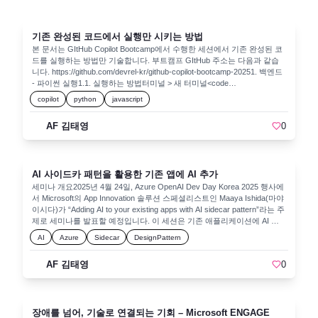
기존 완성된 코드에서 실행만 시키는 방법
본 문서는 GItHub Copilot Bootcamp에서 수행한 세션에서 기존 완성된 코
드를 실행하는 방법만 기술합니다. 부트캠프 GItHub 주소는 다음과 같습
니다. https://github.com/devrel-kr/github-copilot-bootcamp-20251. 백엔드
- 파이썬 실행1.1. 실행하는 방법터미널 > 새 터미널<code
class="language-plaintext">cd complete cd python python -m venv .venv
copilot
python
javascript
source .venv/bin/activate pip install -r requirements.txt uvicorn main:app -
-reload</code>cd complete # complete 폴더로 이동cd python #
AF 김태영
0
python 폴더로 이동python -m venv .venv # 가상환경 생성source
.venv/bin/activate # 가상환경 활성화pip install -r requirements.txt # 패
키지 설치uvicorn main:app --reload # FastAPI 서버 실행 (수정 시 자동
재시작)1.2. 실행 확인 하는 방법브라우저에서 아래 주소 접속<code
AI 사이드카 패턴을 활용한 기존 앱에 AI 추가
class="language-plaintext">http://127.0.0.1:8000/docs</code> Swagger
UI가 정상적으로 나오면 정상2. 프론트엔드 - 자바스크립트 실행2.1. 실행
세미나 개요2025년 4월 24일, Azure OpenAI Dev Day Korea 2025 행사에
하는 방법터미널 > 새 터미널<code class="language-plaintext">cd
서 Microsoft의 App Innovation 솔루션 스페셜리스트인 Maaya Ishida(마야
complete cd javascript npm install npm run dev</code>cd complete #
이시다)가 “Adding AI to your existing apps with AI sidecar pattern”라는 주
complete 폴더로 이동cd javascript # javascript 폴더로 이동npm install
제로 세미나를 발표할 예정입니다. 이 세션은 기존 애플리케이션에 AI 기
# 라이브러리 설치npm run dev # 개발 모드로 서버 실행 (핫 리로드
능을 통합하는 방법을 다뤘으며, 특히 AI 사이드카 패턴을 활용하여 최소
AI
Azure
Sidecar
DesignPattern
지원)2.2. 실행 확인 하는 방법npm run dev 실행했을 때 출력되는 주소와
한의 코드 수정으로 AI를 추가하는 여러 방안을 소개합니다. 그림 1: 사이
포트를 확인하여 접속합니다.<code class="language-
드카 패턴 개념도 – 오토바이(기본 애플리케이션)에 사이드카(부가 기능
AF 김태영
0
plaintext">tykimos@MacBook-Air-2 javascript % npm run dev > github-
모듈)를 옆에 붙여 함께 운행하는 모습에 비유됩니다. 사이드카에는 관찰
copilot-bootcamp-react@0.1.0 dev > vite Re-optimizing dependencies
성(모니터링), 로깅, 보안, 캐싱, AI 통합 등 다양한 보조 기능을 탑재할 수
because lockfile has changed VITE v5.4.18 ready in 1107 ms ➜ Local:
있으며, 기본 애플리케이션과 동일한 수명 주기로 함께 배포되고 관리됩니
http://localhost:3000/ ➜ Network: use --host to expose ➜ press h + enter
다.발표자는 모놀리식(일체형) 구조의 기존 앱을 크게 수정하지 않고도 AI
to show help</code>위와 같이 http://localhost:3000/로 출력되었다면 그대
장애를 넘어, 기술로 연결되는 기회 – Microsoft ENGAGE
의 강력한 기능을 접목할 수 있는 방법에 초점을 맞췄으며, AI 애플리케이