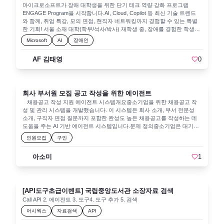
로 브라우저에서 확인합니다.3. 백엔드 - 자바 실행백엔드를 기존의 파이
션이나 클라우드 네이티브 앱 입문자를 위한 내용으로 구성되었습니다. 세
마이크로소프트가 장애 대학생을 위한 단기 테크 역량 강화 프로그램
썬을 자바로 교체하는 작업을 수행합니다. 기존의 파이썬 터미널에서
션이 열린 Azure OpenAI Dev Day는 Azure OpenAI 서비스와 LLM(거대
ENGAGE Program을 시작합니다.AI, Cloud, Copilot 등 최신 기술 트렌드
ctrl+c로 중단시킵니다.3.1. 실행하는 방법
언어 모델) 활용을 주제로 한 개발자 행사로, 국내외 전문가들이 참가하여
와 함께, 취업 특강, 모의 면접, 현직자 네트워킹까지 경험할 수 있는 특별
생성형 AI, AI 에이전트, 벡터 검색 등 지능형 앱 개발 전략을 공유한 자리
한 기회! 서울 소재 대학(학부/석사/박사) 재학생 중, 장애를 경험한 학생이
입니다. 4/24(목)에 삼성역부근에서 개최되며 신청하시려면 상단에 ”AOAI
라면 누구나 참여할 수 있어요. 수료 시에는 인증서와 Microsoft 채용 정보
Microsoft
AI
장애인
Dev Day Korea 2025”를 클릭합니다. (혹은 아래 이미지 그냥 클릭합니
우선 제공 혜택도 주어집니다.📅 일정: 4/14, 4/21 (온라인) + 4/30 (오프라
다)AI 사이드카 패턴의 개념과 아키텍처사이드카 패턴(sidecar pattern)이
인)🔗 신청하기: https://aka.ms/engagekorea
AF 김태영
0
란 마이크로서비스 아키텍처에서 보편적인 설계 패턴으로, 메인 애플리케
이션 옆에 “사이드카”처럼 별도 프로세스나 컨테이너를 붙여서 부가 기능
을 제공하는 방식입니다. 이름 그대로 오토바이에 연결된 사이드카에 빗대
어, 메인 프로그램(오토바이)에 보조 역할을 하는 컴포넌트(사이드카)를
나란히 배치하는 구조입니다. 사이드카는 부모 애플리케이션과 연결되어
회사 부서원 모집 공고 작성을 위한 에이전트
지원 기능을 제공하며, 부모 앱과 동일한 라이프사이클로 생성되고 종료됩
채용공고 작성 지원 에이전트 시스템개요중소기업을 위한 채용공고 작
니다​. 즉, 메인 애플리케이션과 함께 배포되지만 독립된 프로세스/컨테이
성 및 관리 시스템을 개발했습니다. 이 시스템은 회사 소개, 부서 전문성
너로 격리되어 동작하므로, 서로 다른 언어나 환경으로 개발된 컴포넌트도
소개, 구직자 면접 질문까지 포함한 완성도 높은 채용공고를 작성하는 데
결합할 수 있습니다. 이러한 구조를 통해 메인 앱의 코드를 직접 수정하지
도움을 주는 AI 기반 에이전트 시스템입니다.문제 정의중소기업은 대기업
않고도 관심사 분리를 실현하고, 이질적인 기술 스택 통합이나 기능 확장
과 달리 전문적인 인사팀이나 마케팅팀의 부재로 인해 매력적인 채용공고
인원모집
구인
을 유연하게 할 수 있습니다​.사이드카 패턴의 핵심 특징을 정리하면 다음
작성에 어려움을 겪습니다. 특히 잡코리아나 사람인과 같은 구인사이트에
과 같습니다:격리 및 캡슐화: 보조 기능을 별도 프로세스/컨테이너로 분리
등록할 때, 회사 소개와 부서 전문성을 효과적으로 표현하고 적절한 면접
하여 메인 애플리케이션과 격리합니다. 이를 통해 한쪽에 문제가 생겨도
아소미
1
질문을 구성하는 것이 쉽지 않습니다.해결 방안이러한 문제를 해결하기 위
다른 쪽에 영향을 최소화하고, 독립적인 배포/스케일링이 가능합니다​.이기
해 세 단계의 AI 에이전트로 구성된 시스템을 개발했습니다:모집요강 에이
종 기술 통합: 사이드카는 메인 앱과 다른 언어, 프레임워크로 개발될 수
전트: 회사의 정책과 목적에 맞는 초안 작성부서장 에이전트: 작성된 내용
있어, 기존 앱을 그대로 둔 채 새로운 기술 스택을 도입할 수 있습니다. 예
검수 및 수정사항 지적최종결과 에이전트: 수정사항을 반영하여 HTML 형
를 들어 .NET 기반 애플리케이션 옆에 Python으로 작성된 AI 모델 사이드
[API도구초급이벤트] 국립중앙도서관 소장자료 검색
태로 최종 공고 생성기능 및 특징맞춤형 회사 소개: 기업의 비전, 가치, 문
카를 붙이는 식입니다​.공유 자원 및 통신: 사이드카는 메인 앱과 동일한 호
화적 특성을 반영한 전문적인 회사 소개 작성부서 전문성 강조: 해당 부서
Call API 2. 에이전트 3. 도구4. 도구 추가 5. 검색
스팅 환경에 배치되므로 네트워크, 스토리지 등의 자원을 공유하고 낮은
의 주요 업무와 전문성을 구체적으로 소개효과적인 면접 질문: 지원자의
어시웍스
자료검색
API
지연으로 통신할 수 있습니다. 보통 로컬호스트 호출이나 IPC로 연동되어
역량과 적합성을 평가할 수 있는 맞춤형 면접 질문 제공반복적인 검증 과
성능 오버헤드를 최소화합니다.동일한 수명 주기: 사이드카는 메인 앱과
정: 부서장 에이전트의 검토를 통한 정확성과 적합성 향상HTML 변환: 완