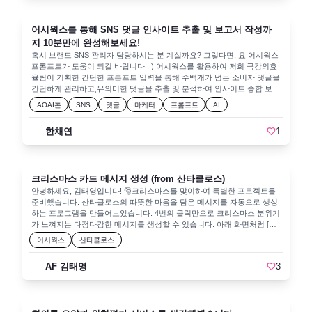
리합니다. 다만, 생성된 내용이 사용자가 작성한 것인지 어시웍스가 제시
도구를 만드는 것입니다. 👉 “LLM 도구 생성” 가이드를 참고하면 3분 내로
한 것인지 명확하게 구분하기 어렵고, 텍스트 줄 나눔 지원이 부족하며, 이
나만의 LLM 도구를 만들 수 있습니다!목표:대형 언어 모델(LLM) 기반의
전 작성 기록이 지워지는 등 UI/UX 측면의 문제가 있습니다. 이러한 부분
도구를 손쉽게 만들어보기쇼핑몰 상품 목록 추천이라는 간단한 예시로 개
어시웍스를 통해 SNS 댓글 인사이트 추출 및 보고서 작성까
이 개선된다면 어시웍스의 에이전트 활용도가 더욱 향상될 것으로 기대합
념 파악하기파라미터를 설정하고 실행해 본 뒤, 재사용 방법 이해하기이벤
지 10분만에 완성해보세요!
니다.
트 경품 전자 도서 정보📖 《랭체인 & 랭그래프로 AI 에이전트 개발하기》
혹시 브랜드 SNS 관리자 담당하시는 분 계실까요? 그렇다면, 요 어시웍스
✅ 현직 AI Specialist에게 배우는 LLM Agents! ✅ 개념부터 활용, 실습까지
프롬프트가 도움이 되길 바랍니다 : ) 어시웍스를 활용하여 저희 극강의효
한 권으로 익히기! ✅ 8가지 프레임워크를 활용한 AI 에이전트 구현 방법
율팀이 기획한 간단한 프롬프트 입력을 통해 수백개가 넘는 소비자 댓글을
학습(랭체인, 랭그래프, 랭스미스, 오토젠, AutoGPT, 크루AI, 라마인덱스,
간단하게 관리하고,유의미한 댓글을 추출 및 분석하여 인사이트 종합 보고
M365 코파일럿)📌 구매 링크: 🔗 바로가기많은 관심과 참여 부탁드립니
서 완성까지 해보세요! ▶ 1. 기대 효과간단한 프롬프트를 통해 SNS 게시
다! 🚀✨
AOAI톤
SNS
댓글
마케터
프롬프트
AI
글 내 소비자 댓글을 심층 분석하고 보고서를 완성함으로써, 기존 대비 업
무 시간 단축 및 자원 절감을 기대할 수 있습니다. 또한, 아래의 3가지 경제
한채연
1
적 및 사회적 기대 효과를 얻을 수 있습니다.첫째, 고객 니즈에 따른 댓글
분류를 통해 신제품 기획에 대한 인사이트를 확보함으로써, 신제품 설문조
사나 품평단 모집으로 발생하는 비용과 자원을 절감하고, 고객 수요에 부
합한 제품 출시를 통해 매출 성장을 기대할 수 있습니다. 둘째, 고객 불만
크리스마스 카드 메시지 생성 (from 산타클로스)
사항 관련 댓글을 통해 기존 제품의 개선점을 파악하고 신속하게 대응하여
고객 만족을 증대시키고, 장기적으로 브랜드 로열티 강화와 충성 고객 전
안녕하세요, 김태영입니다! 🎅크리스마스를 맞이하여 특별한 프로젝트를
환에 기여할 것입니다.셋째, 긍정적인 평가에 대한 댓글은 추후 제품 마케
준비했습니다. 산타클로스의 따뜻한 마음을 담은 메시지를 자동으로 생성
팅 진행 시 메인 제품을 선정하는 기준으로 활용하여 마케팅 준비 과정의
하는 프로그램을 만들어보았습니다. 4번의 클릭만으로 크리스마스 분위기
효율을 높일 수 있을 것입니다. ▶ 2. 어시웍스 작성 프롬프트 및 체험 이미
가 느껴지는 다정다감한 메시지를 생성할 수 있습니다. 아래 화면처럼 [준
지 ▶ 3. 어시웍스 활용 결과물 이번 공모전을 기회로 어시웍스라는 유용
비한 선물]과 [받는사람]만 각자 상황에 맞게 수정한 후에 [Generate] 버튼
어시웍스
산타클로스
한 툴을 알게 되어 너무 재밌었습니다!다들 제출까지 파이팅입니다 : ) -극
을 클릭하면 바로 만들어집니다~AIFactory 플랫폼을 처음 사용해보시는
강의효율팀-
분들을 위해서 회원가입부터 어시웍스 사용법까지 모두 정리해봤습니다.
AF 김태영
3
핵심은 “3번”입니다.1. AOAI톤 아이디어 경진대회 참가 : 이미 참가하신 분
은 2번으로!2. 어시웍스 사용 등록 : 이미 사용등록하신 분은 3번으로!3. 어
시웍스 사용해보기 : 새로 추가된 "스토어" 기능을 사용해보세요~1. AOAI
톤 아이디어 경진대회 참가1.1. 회원가입 및 로그인1.2. AOAI톤 아이디어