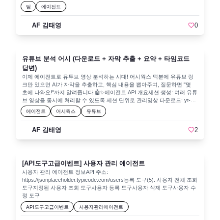
정식 지원하면서, 개발자는 별도의 쿠버네티스나 대규모 아키텍처 변경 없
팀
에이전트
이도 사이드카 컨테이너를 배포해 AI·모니터링·보안·캐싱 등의 기능을 빠
르게 붙일 수 있게 되었습니다. 이는 기존 시스템 안정성을 유지하면서 클
AF 김태영
0
라우드와 AI 기술을 도입하려는 조직에 현실적 대안을 제공합니다.발표 자
료 및 참고 링크#제목유형바로가기1Sidecar pattern – Cloud Design
Patterns설계 가이드
https://learn.microsoft.com/azure/architecture/patterns/sidecar 2Announci
유튜브 분석 어시 (다운로드 + 자막 추출 + 요약 + 타임코드
ng the General Availability of Sidecar Extensibility in
Azure App ServiceGA 발표 블로그
답변)
https://techcommunity.microsoft.com/blog/appsonazureblog/announcing-
이제 에이전트로 유튜브 영상 분석하는 시대! 어시웍스 덕분에 유튜브 링
the-general-availability-of-sidecar-extensibility-in-azure-app-
크만 있으면 AI가 자막을 추출하고, 핵심 내용을 뽑아주며, 질문하면 "몇
servic/4267985 3Sidecars in Azure App Service: A Deep Dive심층 기술
초에 나와요!"까지 알려줍니다 🤖✨에이전트 API 개요세션 생성: 여러 유튜
블로그https://azure.github.io/AppService/2025/03/06/Sidecars-Deep-
브 영상을 동시에 처리할 수 있도록 세션 단위로 관리영상 다운로드: yt-dlp
Dive-Part1.html 4Integrating AI into your Python Apps with App Service
를 사용해 유튜브 링크로부터 mp4 다운로드오디오 추출: ffmpeg로 mp4에
에이전트
어시웍스
유튜브
Sidecars세션 동영상https://learn.microsoft.com/shows/azure-
서 오디오(wav)만 추출Whisper로 자막(SRT) 생성: OpenAI의 음성인식 모
developers-python-day-2024/integrating-ai-into-your-python-apps-with-
델SRT → 텍스트 변환: 자막 파일을 읽어 "시작시간 자막텍스트" 형태로
app-service-sidecars 사이드카 패턴은 기존 애플리케이션 옆에 AI 기능을
AF 김태영
2
가공다운로드 및 파일 제공: 세션별로 저장된 비디오/오디오/SRT 파일을
탑재해 빠르게 가치를 검증하고 장기적으로 확장할 수 있게 하는 핵심 방
직접 다운로드각 단계를 에이전트가 순서대로 호출하면, 영상 처리 작업이
법론입니다. 최소한의 리스크로 AI 시대를 준비하려는 개발자·기업들에게
완결됩니다.사용 시나리오사용자가 에이전트에게 "이 유튜브 영상 요약
유용한 선택지라 할 수 있습니다.
좀 해줘!"라고 요청합니다. 에이전트는 이 API 서버를 통해 다음을 진행합
[API도구고급이벤트] 사용자 관리 에이전트
니다:/create_session으로 새 세션 아이디(session_id) 받
기/youtube_download로 영상 다운로드/extract_audio로 오디오 추
사용자 관리 에이전트 정보API 주소:
출/audio2srt로 자막 생성/srt_to_text로 완성된 자막을 텍스트로 가져오기
https://jsonplaceholder.typicode.com/users등록 도구(5): 사용자 전체 조회
필요하다면 자막 텍스트를 기반으로 LLM이 요약함결과:에이전트가 "영상
도구지정된 사용자 조회 도구사용자 등록 도구사용자 삭제 도구사용자 수
에서 뽑은 자막과 요약"을 사용자에게 답변합니다.사용자가 추가 질문을
정 도구
하면, 자막에 시간대별로 접근해 "몇 초 부분입니다."라고 알려줍니다.시연
API도구고급이벤트
사용자관리에이전트
동영상을 보도록 하겠습니다.API 상세 설명1. 세션 생성:
/create_sessionMethod: GET설명:세션이란, 각 작업(영상 다운로드 등)을