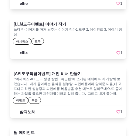
함께 시작되고 종료되며, 하나의 단위로 관리됩니다​. 따라서 애플리케이션
ellie
1
성된 채용공고를 즉시 웹에 게시할 수 있는 HTML 형식으로 제공구현 사례
배포/운영 시 일체화되어 편리하고, 필요 시 사이드카만 교체하거나 업데
- 상생솔루션 마케팅부 신입 채용시스템 구현의 예시로, 시스템에어컨 임
이트하여 메인 앱 코드를 변경하지 않고도 기능을 개선할 수 있습니다​.이
대 및 자재 공급 기업인 상생솔루션의 마케팅부 신입 채용 공고를 작성했
러한 특성 덕분에 사이드카 패턴은 모니터링/로그 수집, 구성 관리, 네트워
습니다.모집요강 에이전트가 기본 정보를 바탕으로 초안 작성부서장 에이
킹, 보안 에이전트 등 다양한 부가기능을 기존 시스템에 추가하는 데 활용
전트가 검토 후 자격 요건 구체화, 면접 질문 개선 등의 피드백 제공모집요
[LLM도구이벤트] 이야기 작가
되어 왔습니다. Maaya Ishida의 발표에서는 이 사이드카 개념을 AI 기능에
강 에이전트가 수정사항 반영하여 개선된 버전 작성최종결과 에이전트가
쓰다 만 이야기를 마저 써주는 이야기 작가1.도구 2. 에이전트 3. 이야기 생
적용함으로써, 기존 앱에 지능형 기능을 신속히 통합하는 방안을 소개합니
웹 게시용 HTML 형식으로 최종 공고 생성기대 효과시간 및 비용 절감: 채
성
다.기존 앱에 AI를 추가하는 대표적 접근 방식클라우드 AI 서비스 연동 사
용공고 작성에 필요한 시간과 인력 비용 감소전문성 향상: 전문적이고 매
이드카가 Azure OpenAI 등 외부 AI API를 호출하고, 메인 앱은 사이드카를
어시웍스
도구
력적인 채용공고로 우수 인재 지원율 증가일관성 유지: 회사의 브랜드 이
통해 결과를 수신하는 구조입니다.메인 앱에는 최소한의 수정만 거쳐 AI
미지와 일관된 메시지 전달맞춤형 솔루션: 각 기업과 부서의 특성에 맞는
호출 로직을 우회하거나, 전혀 손대지 않고도 AI 기능을 추가할 수 있습니
맞춤형 채용공고 작성향후 발전 방향다양한 산업별 템플릿 추가지원자 분
ellie
1
다.경량 AI 모델 사이드카 작은 언어 모델(예: Microsoft의 Phi-3)을 사이드
석 기능 통합으로 타겟 인재 맞춤형 공고 작성 지원다국어 지원으로 글로
카에 탑재해 로컬 추론을 수행합니다.가벼운 자원으로도 동작 가능하며,
벌 인재 채용 지원채용 트렌드 데이터 분석 및 반영 기능 추가 화면-Tools
클라우드 호출 비용을 줄이고 응답 속도 향상을 기대할 수 있습니다.온프
화면-Agents 화면-Teams
레미스/엣지 AI 사이드카 데이터 보안·지연 등의 이슈로 클라우드를 사용
[API도구특급이벤트] 개인 비서 만들기
하기 어려운 경우, 온프레미스나 엣지 환경에서 사이드카를 구동해 로컬
“어시웍스 API 도구 생성 방법 - 특급편”에 소개된 예제에 따라 개발해 보
AI 기능을 제공합니다.외부 네트워크 없이 내부에서 AI 모델을 실행해 민
았습니다. 내가 좋아하는 음식을 설농탕, 파인애플이라 알려준 다음,배 고
감 데이터 처리나 오프라인 추론이 가능합니다.실제 적용 사례기존 웹앱에
프다고 하면 설농탕과 파인애플 볶음밥을 추천 메뉴로 알려주네요.또 좋아
AI 챗봇 붙이기: 사이드카에서 생성형 AI 모델을 실행해 질문을 처리하고,
하는 과일을 물으면 파인애플이라고 알려 줍니다. 그리고 내가 좋아하는
웹앱은 사용자 입력·출력을 담당합니다.AI 기반 모니터링/로그 분석: 사이
것을 독서이고 좋아하는 가수를 알려준 다음심심할 때 뭐 하면 좋겠느냐고
드카에 머신러닝 모델을 올려 메인 앱 로그를 실시간으로 이상 탐지·통계
이벤트
특급
물으니책 읽기와 좋아하는 가수의 음악 감상을 추천해 줍니다. 이런 것이
분석합니다.캐싱 사이드카: Redis 등 캐시를 사이드카로 도입해 성능과 응
고정된 방식의 DB 검색과 LLM을 이용한 검색의 차이인 것 같습니다. 어
답 속도를 향상시키는 사례도 많습니다.AI+벡터 DB 복합 사이드카: 사이
삶과노래
1
시웍스를 이용하니 아주 빠르고 편하게 만들 수 있어 좋네요.
드카 두 개를 이용해 AI 모델과 벡터 DB(RAG 시나리오 등)를 동시에 구동,
고급 지능형 기능을 빠르게 실험·적용할 수 있습니다.Microsoft App
Innovation 전략과의 연관성Microsoft는 “앱 현대화와 지능형 기능 도입”을
핵심 목표로 삼고 있으며, 사이드카 패턴을 통해 기존 앱을 쉽게 AI로 확장
팀 에이전트
하도록 지원합니다. Azure App Service가 2024년 말부터 사이드카 기능을