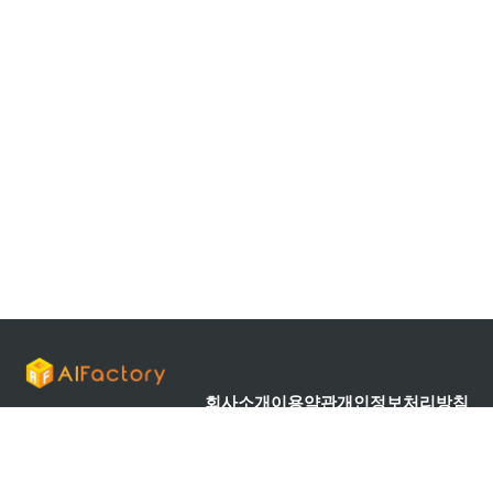
회사소개
이용약관
개인정보처리방침
문의 메일 :
cs@aifactory.page
대표 전화 :
042-710-6451
대전광역시 유성구 갑천로 361017 201-B호(탑립동, 대덕벤처타워 윕스퀘어)