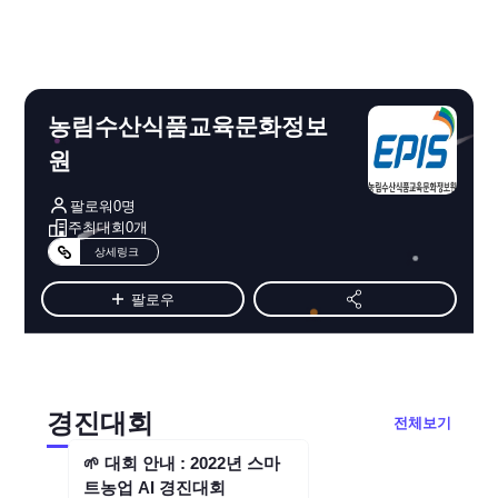
농림수산식품교육문화정보
원
팔로워
0
명
주최대회
0
개
상세링크
팔로우
경진대회
전체보기
🌱 대회 안내 : 2022년 스마
경진대회
종료
트농업 AI 경진대회