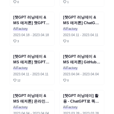
- 김훈동
0
1
[챗GPT 러닝데이 &
세미나
종료
[챗GPT 러닝데이 &
세미나
종료
MS 애저톤] 챗GPT에
MS 애저톤] ChatGPT
날개를 달아줄 랭체인!
와 Azure가 만났을 때
AIFactory
AIFactory
2부 | 사용사례 - 김태
: PDF 문서와
2023.04.18
-
2023.04.18
2023.04.11
-
2023.04.11
영
ChatGPT 연결하기 -
3
0
전미정
[챗GPT 러닝데이 &
세미나
종료
[챗GPT 러닝데이 &
세미나
종료
MS 애저톤] 챗GPT에
MS 애저톤] GitHub
날개를 달아줄 랭체인!
Copliot과 Bing AI로
AIFactory
AIFactory
1부 | 컴포넌트 - 김태
코딩 생산성 높이기 -
2023.04.11
-
2023.04.11
2023.04.04
-
2023.04.04
영
유저스틴
12
0
[챗GPT 러닝데이 &
세미나
종료
[챗GPT 러닝데이] 활
세미나
종료
MS 애저톤] 온라인설
용 - ChatGPT로 똑똑
명회 및 기조연설 - 이
하게 일하기 _장병준
AIFactory
AIFactory
소영, 김태영
2023.04.04
-
2023.04.04
2023.03.28
-
2023.03.28