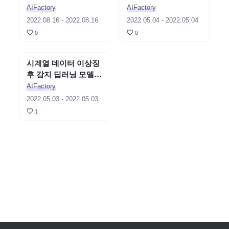
| 2022 농넷 농산물 가
무료 세미나
AIFactory
AIFactory
격 예측 AI 경진대회
2022.08.16
-
2022.08.16
2022.05.04
-
2022.05.04
연계 세미나
0
0
시계열 데이터 이상징
세미나
종료
후 감지 딥러닝 모델
입문+실전+해커톤 무
AIFactory
료 온라인 세미나
2022.05.03
-
2022.05.03
1