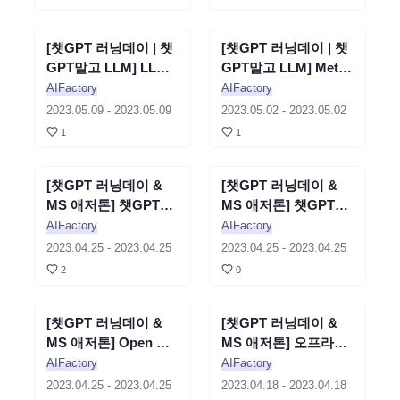
[챗GPT 러닝데이 | 챗
세미나
종료
[챗GPT 러닝데이 | 챗
세미나
종료
GPT말고 LLM] LLM
GPT말고 LLM] Meta
기반 챗봇 만들기 - 박
가 쏘아올린 작은 공
AIFactory
AIFactory
찬성
LLaMA에 대해 알아보
2023.05.09
-
2023.05.09
2023.05.02
-
2023.05.02
자 - 윤주성
1
1
[챗GPT 러닝데이 &
세미나
종료
[챗GPT 러닝데이 &
세미나
종료
MS 애저톤] 챗GPT에
MS 애저톤] 챗GPT에
날개를 달아줄 랭체인!
날개를 달아줄 랭체인!
AIFactory
AIFactory
3부 | AutoGPT와
3부 | ERP 연동 - 김
2023.04.25
-
2023.04.25
2023.04.25
-
2023.04.25
미니 ERP 연동 - 김태
태영
2
0
영
[챗GPT 러닝데이 &
세미나
종료
[챗GPT 러닝데이 &
세미나
종료
MS 애저톤] Open API
MS 애저톤] 오프라인
를 활용한 연구원의 업
리테일 기업의
AIFactory
AIFactory
무 효율화 -이제현
ChatGPT 실무 사용기
2023.04.25
-
2023.04.25
2023.04.18
-
2023.04.18