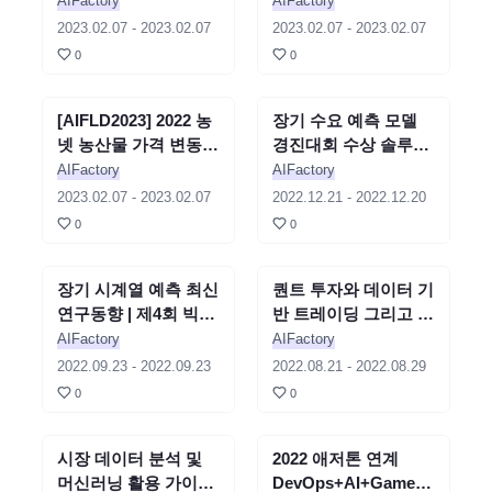
루션 Equivalent GNN
솔루션 - 조현진
AIFactory
AIFactory
소개 - 이노기
2023.02.07
-
2023.02.07
2023.02.07
-
2023.02.07
0
0
[AIFLD2023] 2022 농
세미나
종료
장기 수요 예측 모델
세미나
종료
넷 농산물 가격 변동률
경진대회 수상 솔루션
예측 대회 최우수상 솔
소개 | 제4회 빅스타 경
AIFactory
AIFactory
루션 소개 - 김승윤
진대회 연계 세미나
2023.02.07
-
2023.02.07
2022.12.21
-
2022.12.20
0
0
장기 시계열 예측 최신
세미나
종료
퀀트 투자와 데이터 기
세미나
종료
연구동향 | 제4회 빅스
반 트레이딩 그리고 인
타 경진대회 연계 세미
공지능 | 2022 농넷 농
AIFactory
AIFactory
나
산물 가격 예측 AI 경
2022.09.23
-
2022.09.23
2022.08.21
-
2022.08.29
진대회 연계 세미나
0
0
시장 데이터 분석 및
세미나
종료
2022 애저톤 연계
세미나
종료
머신러닝 활용 가이드
DevOps+AI+Game