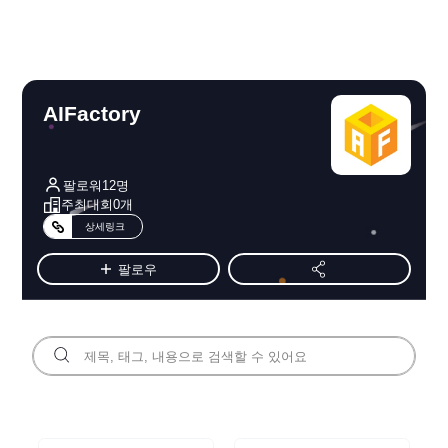
AIFactory
팔로워
12
명
주최대회
0
개
상세링크
팔로우