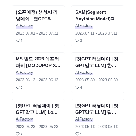
(오픈예정) 생성AI 러
세미나
종료
SAM(Segment
세미나
종료
닝데이 - 챗GPT와 생
Anything Model)과
성AI과 함께하는 콘텐
친해지기 - 김경환
AIFactory
AIFactory
츠 제작
2023.07.01
-
2023.07.31
2023.07.11
-
2023.07.11
1
3
MS 빌드 2023 애프터
세미나
종료
[챗GPT 러닝데이 | 챗
세미나
종료
파티 [MODUPOP X
GPT말고 LLM] 한국
AF 애저러닝데이]
어 LLM 민주화의 시작
AIFactory
AIFactory
KoAlpaca! - 이준범
2023.06.13
-
2023.06.13
2023.05.30
-
2023.05.30
0
4
[챗GPT 러닝데이 | 챗
세미나
종료
[챗GPT 러닝데이 | 챗
세미나
종료
GPT말고 LLM] LoRA
GPT말고 LLM] 딥러
로 빠르게 나만의 모델
닝 병렬처리 및
AIFactory
AIFactory
을 만들어보자 - 김용
Polyglot 언어모델 -
2023.05.23
-
2023.05.23
2023.05.16
-
2023.05.16
담
고현웅
4
1