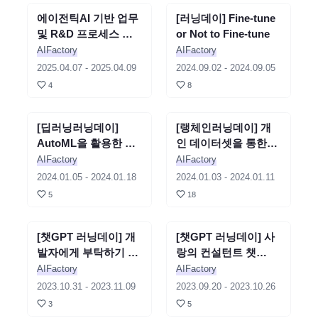
에이전틱AI 기반 업무
세미나
종료
[러닝데이] Fine-tune
세미나
종료
및 R&D 프로세스 자
or Not to Fine-tune
동화 포럼
AIFactory
AIFactory
2025.04.07
-
2025.04.09
2024.09.02
-
2024.09.05
4
8
[딥러닝러닝데이]
세미나
종료
[랭체인러닝데이] 개
세미나
종료
AutoML을 활용한 모
인 데이터셋을 통한
델 탐색-서호건
llama2 fine-tune - 최
AIFactory
AIFactory
재혁
2024.01.05
-
2024.01.18
2024.01.03
-
2024.01.11
5
18
[챗GPT 러닝데이] 개
세미나
종료
[챗GPT 러닝데이] 사
세미나
종료
발자에게 부탁하기 두
랑의 컨설턴트 챗
려웠던 나머지...(더보
GPT(챗GPT를 활용한
AIFactory
AIFactory
기)-장서연
연애상담) - 유현아
2023.10.31
-
2023.11.09
2023.09.20
-
2023.10.26
3
5