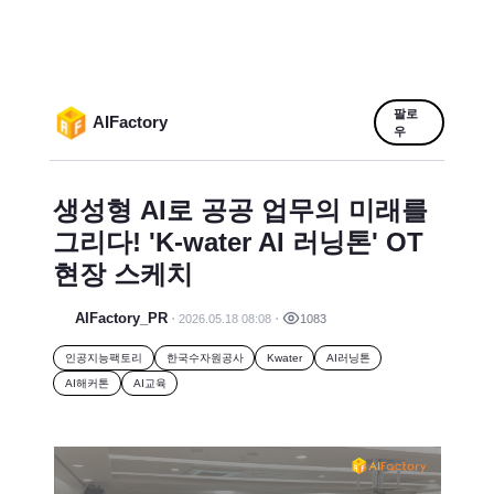
팔로
AIFactory
우
생성형 AI로 공공 업무의 미래를
그리다! 'K-water AI 러닝톤' OT
현장 스케치
AIFactory_PR
2026.05.18 08:08
1083
인공지능팩토리
한국수자원공사
Kwater
AI러닝톤
AI해커톤
AI교육