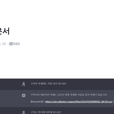
은서
1:30
560