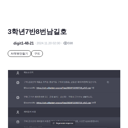
3학년7반8번남길호
digit1-48-21
2024.11.20 02:00
598
AI챗봇만들기
구뜨